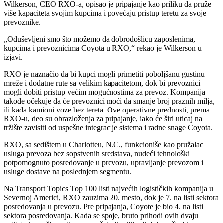
Wilkerson, CEO RXO-a, opisao je pripajanje kao priliku da pruže
više kapaciteta svojim kupcima i povećaju pristup teretu za svoje
prevoznike.
„Oduševljeni smo što možemo da dobrodošlicu zaposlenima,
kupcima i prevoznicima Coyota u RXO,“ rekao je Wilkerson u
izjavi.
RXO je naznačio da bi kupci mogli primetiti poboljšanu gustinu
mreže i dodatne rute sa velikim kapacitetom, dok bi prevoznici
mogli dobiti pristup većim mogućnostima za prevoz. Kompanija
takođe očekuje da će prevoznici moći da smanje broj praznih milja,
ili kada kamioni voze bez tereta. Ove operativne prednosti, prema
RXO-u, deo su obrazloženja za pripajanje, iako će širi uticaj na
tržište zavisiti od uspešne integracije sistema i radne snage Coyota.
RXO, sa sedištem u Charlotteu, N.C., funkcioniše kao pružalac
usluga prevoza bez sopstvenih sredstava, nudeći tehnološki
potpomognuto posredovanje u prevozu, upravljanje prevozom i
usluge dostave na poslednjem segmentu.
Na Transport Topics Top 100 listi najvećih logističkih kompanija u
Severnoj Americi, RXO zauzima 20. mesto, dok je 7. na listi sektora
posredovanja u prevozu. Pre pripajanja, Coyote je bio 4. na listi
sektora posredovanja. Kada se spoje, bruto prihodi ovih dvaju