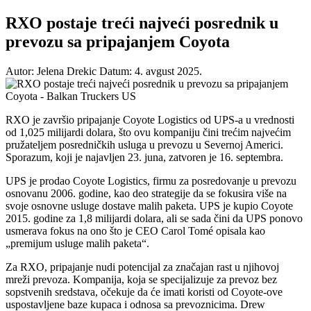
RXO postaje treći najveći posrednik u
prevozu sa pripajanjem Coyota
Autor: Jelena Drekic
Datum: 4. avgust 2025.
RXO je završio pripajanje Coyote Logistics od UPS-a u vrednosti
od 1,025 milijardi dolara, što ovu kompaniju čini trećim najvećim
pružateljem posredničkih usluga u prevozu u Severnoj Americi.
Sporazum, koji je najavljen 23. juna, zatvoren je 16. septembra.
UPS je prodao Coyote Logistics, firmu za posredovanje u prevozu
osnovanu 2006. godine, kao deo strategije da se fokusira više na
svoje osnovne usluge dostave malih paketa. UPS je kupio Coyote
2015. godine za 1,8 milijardi dolara, ali se sada čini da UPS ponovo
usmerava fokus na ono što je CEO Carol Tomé opisala kao
„premijum usluge malih paketa“.
Za RXO, pripajanje nudi potencijal za značajan rast u njihovoj
mreži prevoza. Kompanija, koja se specijalizuje za prevoz bez
sopstvenih sredstava, očekuje da će imati koristi od Coyote-ove
uspostavljene baze kupaca i odnosa sa prevoznicima. Drew