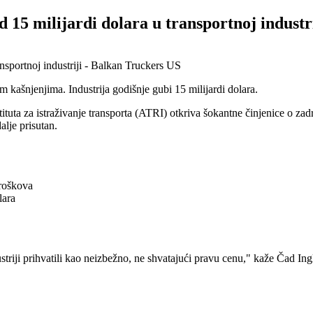
15 milijardi dolara u transportnoj industri
kašnjenjima. Industrija godišnje gubi 15 milijardi dolara.
tuta za istraživanje transporta (ATRI) otkriva šokantne činjenice o z
alje prisutan.
troškova
lara
striji prihvatili kao neizbežno, ne shvatajući pravu cenu," kaže Čad In