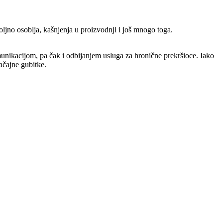
ljno osoblja, kašnjenja u proizvodnji i još mnogo toga.
munikacijom, pa čak i odbijanjem usluga za hronične prekršioce. Iako
ačajne gubitke.