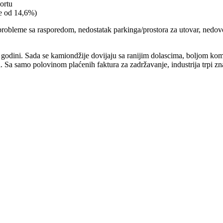
ortu
je od 14,6%)
probleme sa rasporedom, nedostatak parkinga/prostora za utovar, nedovo
. godini. Sada se kamiondžije dovijaju sa ranijim dolascima, boljom ko
i. Sa samo polovinom plaćenih faktura za zadržavanje, industrija trpi zn