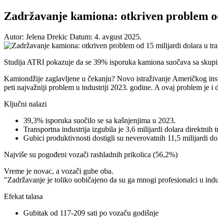
Zadržavanje kamiona: otkriven problem od 
Autor: Jelena Drekic
Datum: 4. avgust 2025.
Studija ATRI pokazuje da se 39% isporuka kamiona suočava sa skupim 
Kamiondžije zaglavljene u čekanju? Novo istraživanje Američkog insti
peti najvažniji problem u industriji 2023. godine. A ovaj problem je i d
Ključni nalazi
39,3% isporuka suočilo se sa kašnjenjima u 2023.
Transportna industrija izgubila je 3,6 milijardi dolara direktnih 
Gubici produktivnosti dostigli su neverovatnih 11,5 milijardi do
Najviše su pogođeni vozači rashladnih prikolica (56,2%)
Vreme je novac, a vozači gube oba.
"Zadržavanje je toliko uobičajeno da su ga mnogi profesionalci u indu
Efekat talasa
Gubitak od 117-209 sati po vozaču godišnje