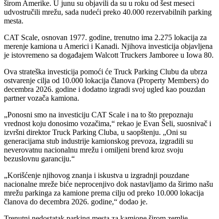
širom Amerike. U junu su objavili da su u roku od šest meseci
udvostručili mrežu, sada nudeći preko 40.000 rezervabilnih parking
mesta.
CAT Scale, osnovan 1977. godine, trenutno ima 2.275 lokacija za
merenje kamiona u Americi i Kanadi. Njihova investicija objavljena
je istovremeno sa događajem Walcott Truckers Jamboree u Iowa 80.
Ova strateška investicija pomoći će Truck Parking Clubu da ubrza
ostvarenje cilja od 10.000 lokacija članova (Property Members) do
decembra 2026. godine i dodatno izgradi svoj ugled kao pouzdan
partner vozača kamiona.
„Ponosni smo na investiciju CAT Scale i na to što prepoznaju
vrednost koju donosimo vozačima,“ rekao je Evan Šeli, suosnivač i
izvršni direktor Truck Parking Cluba, u saopštenju. „Oni su
generacijama stub industrije kamionskog prevoza, izgradili su
neverovatnu nacionalnu mrežu i omiljeni brend kroz svoju
bezuslovnu garanciju.“
„Korišćenje njihovog znanja i iskustva u izgradnji pouzdane
nacionalne mreže biće neprocenjivo dok nastavljamo da širimo našu
mrežu parkinga za kamione prema cilju od preko 10.000 lokacija
članova do decembra 2026. godine,“ dodao je.
Trenutni nedostatak parking mesta za kamione širom zemlje