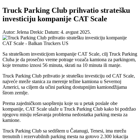
Truck Parking Club prihvatio stratešku
investiciju kompanije CAT Scale
Autor: Jelena Drekic
Datum: 4. avgust 2025.
Sa strateškom investicijom kompanije CAT Scale, cilj Truck Parking
Cluba je da prosečno vreme potrage vozača kamiona za parkingom,
koje trenutno iznosi 56 minuta, skrati na 10 minuta ili manje.
Truck Parking Club prihvatio je stratešku investiciju od CAT Scale,
najveće mreže stanica za merenje težine kamiona u Severnoj
Americi, sa ciljem da učini parking dostupnijim kamiondžijama
širom zemlje.
Prema zajedničkom saopštenju koje su u petak poslale obe
kompanije, CAT Scale ulaže u Truck Parking Club kako bi podržao
njegovu misiju rešavanja problema nedostatka parking mesta za
kamione.
Truck Parking Club sa sedištem u Čatanugi, Tenesi, ima mrežu
trenutnih i rezervabilnih parking mesta na gotovo 2.300 lokacija