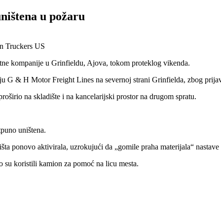
ništena u požaru
ortne kompanije u Grinfieldu, Ajova, tokom proteklog vikenda.
ju G & H Motor Freight Lines na severnoj strani Grinfielda, zbog prija
proširio na skladište i na kancelarijski prostor na drugom spratu.
tpuno uništena.
arišta ponovo aktivirala, uzrokujući da „gomile praha materijala“ nastav
o su koristili kamion za pomoć na licu mesta.