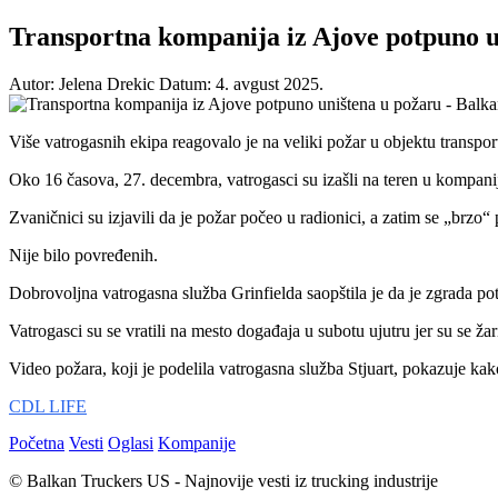
Transportna kompanija iz Ajove potpuno u
Autor: Jelena Drekic
Datum: 4. avgust 2025.
Više vatrogasnih ekipa reagovalo je na veliki požar u objektu transp
Oko 16 časova, 27. decembra, vatrogasci su izašli na teren u kompani
Zvaničnici su izjavili da je požar počeo u radionici, a zatim se „brzo“ 
Nije bilo povređenih.
Dobrovoljna vatrogasna služba Grinfielda saopštila je da je zgrada po
Vatrogasci su se vratili na mesto događaja u subotu ujutru jer su se ž
Video požara, koji je podelila vatrogasna služba Stjuart, pokazuje kak
CDL LIFE
Početna
Vesti
Oglasi
Kompanije
© Balkan Truckers US - Najnovije vesti iz trucking industrije