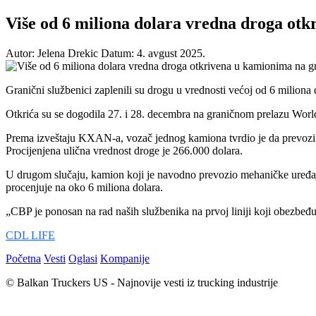
Više od 6 miliona dolara vredna droga ot
Autor: Jelena Drekic
Datum: 4. avgust 2025.
Granični službenici zaplenili su drogu u vrednosti većoj od 6 milion
Otkrića su se dogodila 27. i 28. decembra na graničnom prelazu Worl
Prema izveštaju KXAN-a, vozač jednog kamiona tvrdio je da prevozi ka
Procijenjena ulična vrednost droge je 266.000 dolara.
U drugom slučaju, kamion koji je navodno prevozio mehaničke uređaje
procenjuje na oko 6 miliona dolara.
„CBP je ponosan na rad naših službenika na prvoj liniji koji obezbeđuj
CDL LIFE
Početna
Vesti
Oglasi
Kompanije
© Balkan Truckers US - Najnovije vesti iz trucking industrije