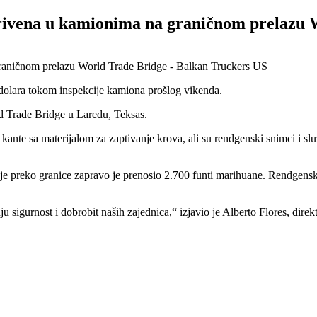
krivena u kamionima na graničnom prelazu
a dolara tokom inspekcije kamiona prošlog vikenda.
d Trade Bridge u Laredu, Teksas.
nte sa materijalom za zaptivanje krova, ali su rendgenski snimci i služ
 preko granice zapravo je prenosio 2.700 funti marihuane. Rendgenski 
u sigurnost i dobrobit naših zajednica,“ izjavio je Alberto Flores, direk