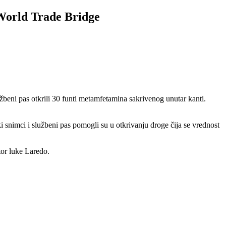
 World Trade Bridge
beni pas otkrili 30 funti metamfetamina sakrivenog unutar kanti.
snimci i službeni pas pomogli su u otkrivanju droge čija se vrednost
tor luke Laredo.