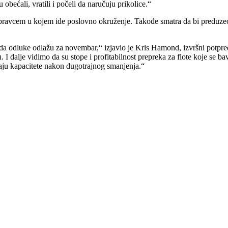
 obećali, vratili i počeli da naručuju prikolice.“
 sa pravcem u kojem ide poslovno okruženje. Takođe smatra da bi preduz
e da odluke odlažu za novembar,“ izjavio je Kris Hamond, izvršni potpr
inu. I dalje vidimo da su stope i profitabilnost prepreka za flote koje
aju kapacitete nakon dugotrajnog smanjenja.“