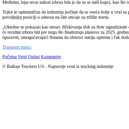
Međutim, lepa stvar nakon izbora bila je da su se naši kupci, kao što su
Tejlor je optimističan da industrija počinje da se oseća bolje u vezi
povoljnijoj poziciji u odnosu na šire uticaje na tržište tereta.
„Oktobar se pokazao kao mesec iščekivanja dok su flote signaliziral
će rezultat izbora biti pre nego što finaliziraju planove za 2025. god
oporaviti, omogućavajući flotama da obnove stariju opremu i čak dod
Transport topics
Početna
Vesti
Oglasi
Kompanije
© Balkan Truckers US - Najnovije vesti iz trucking industrije