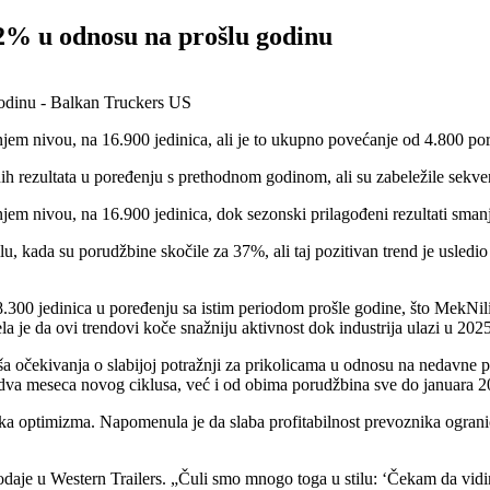
52% u odnosu na prošlu godinu
njem nivou, na 16.900 jedinica, ali je to ukupno povećanje od 4.800 
ih rezultata u poređenju s prethodnom godinom, ali su zabeležile sekv
em nivou, na 16.900 jedinica, dok sezonski prilagođeni rezultati smanj
, kada su porudžbine skočile za 37%, ali taj pozitivan trend je usledi
.300 jedinica u poređenju sa istim periodom prošle godine, što MekNili
a je da ovi trendovi koče snažniju aktivnost dok industrija ulazi u 202
a očekivanja o slabijoj potražnji za prikolicama u odnosu na nedavne 
a dva meseca novog ciklusa, već i od obima porudžbina sve do januara 2
njka optimizma. Napomenula je da slaba profitabilnost prevoznika ogra
prodaje u Western Trailers. „Čuli smo mnogo toga u stilu: ‘Čekam da vi