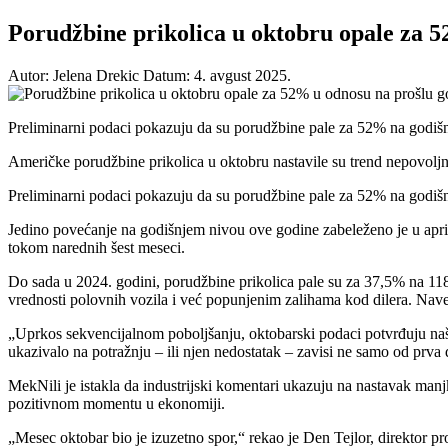
Porudžbine prikolica u oktobru opale za 
Autor: Jelena Drekic
Datum: 4. avgust 2025.
Preliminarni podaci pokazuju da su porudžbine pale za 52% na godiš
Američke porudžbine prikolica u oktobru nastavile su trend nepovoljn
Preliminarni podaci pokazuju da su porudžbine pale za 52% na godišnj
Jedino povećanje na godišnjem nivou ove godine zabeleženo je u aprilu
tokom narednih šest meseci.
Do sada u 2024. godini, porudžbine prikolica pale su za 37,5% na 118
vrednosti polovnih vozila i već popunjenim zalihama kod dilera. Navel
„Uprkos sekvencijalnom poboljšanju, oktobarski podaci potvrđuju naš
ukazivalo na potražnju – ili njen nedostatak – zavisi ne samo od prv
MekNili je istakla da industrijski komentari ukazuju na nastavak ma
pozitivnom momentu u ekonomiji.
„Mesec oktobar bio je izuzetno spor,“ rekao je Den Tejlor, direktor 