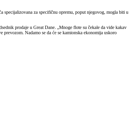
eća specijalizovana za specifičnu opremu, poput njegovog, mogla biti u
edsednik prodaje u Great Dane. „Mnoge flote su čekale da vide kakav
 se bave prevozom. Nadamo se da će se kamionska ekonomija uskoro