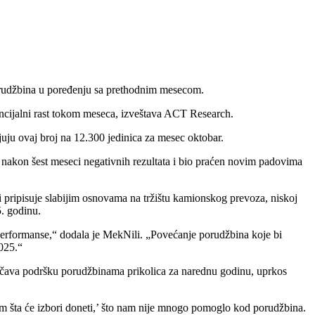
porudžbina u poređenju sa prethodnim mesecom.
encijalni rast tokom meseca, izveštava ACT Research.
uju ovaj broj na 12.300 jedinica za mesec oktobar.
o nakon šest meseci negativnih rezultata i bio praćen novim padovima
 pripisuje slabijim osnovama na tržištu kamionskog prevoza, niskoj
5. godinu.
performanse,“ dodala je MekNili. „Povećanje porudžbina koje bi
025.“
ničava podršku porudžbinama prikolica za narednu godinu, uprkos
dim šta će izbori doneti,’ što nam nije mnogo pomoglo kod porudžbina.