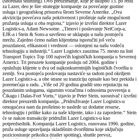
(shorthaul shuttling). Ovo preuzimanje, koje je ukupno 13. po redu
za Lazer, deo je šire strategije kompanije za povećanje gustine
usluga i geografskog prisustva širom Severne Amerike. „Ova
akvizicija povećava našu pokrivenost i proširuje naše mogućnosti
pružanja usluga u oba regiona,“ izjavio je izvršni direktor Lazer
Logistics-a, Adam Newsome. „Timovi i poslovanje NetCorp-a,
EJR-a i Stein & Sons-a savršeno se uklapaju u našu postojeću
mrežu. Zajedno ćemo našim klijentima isporučiti još veću
pouzdanost, efikasnost i vrednost — oslonjeni na našu vodeću
tehnologiju u industriji.“ Lazer Logistics zauzima 75. mesto na listi
Transport Topics Top 100 najvećih logističkih kompanija u Severnoj
Americi. Tri preuzete kompanije posluju od 2004. godine i
opslužuju klijente u dva od najkonkurentnijih logističkih čvorišta u
zemlji. Sva postojeća poslovanja nastaviće sa radom pod okriljem
Lazer Logistics-a, a obe strane su tranziciju opisale kao bez prekida i
poremećaja u radu. „Više od 20 godina gradili smo reputaciju na
pouzdanim uslugama, sigurnim vozačima i odnosima poverenja u
Čikagu i Dalas-Fort Vortu,“ izjavio je Peter Stein, suosnivač i izvršni
direktor preuzetih kompanija. „Pridruživanje Lazer Logistics-u
omogućava nam da proširimo to nasleđe uz dodatne resurse,
tehnologiju i prilike kako za naše klijente, tako i za zaposlene.“ Stein
će se nakon transakcije pridružiti Lazer Logistics-u kao
potpredsednik. Kompanija Lazer Logistics, osnovana 1996. godine,
pruža usluge upravljanja skladišnim dvorištima koje uključuju
pozicioniranje prikolica (trailer spotting), shuttle prevoz,