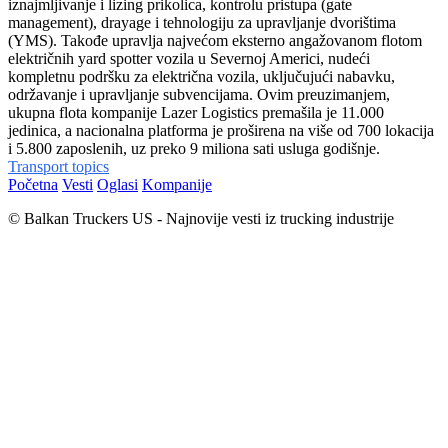
iznajmljivanje i lizing prikolica, kontrolu pristupa (gate
management), drayage i tehnologiju za upravljanje dvorištima
(YMS). Takođe upravlja najvećom eksterno angažovanom flotom
električnih yard spotter vozila u Severnoj Americi, nudeći
kompletnu podršku za električna vozila, uključujući nabavku,
održavanje i upravljanje subvencijama. Ovim preuzimanjem,
ukupna flota kompanije Lazer Logistics premašila je 11.000
jedinica, a nacionalna platforma je proširena na više od 700 lokacija
i 5.800 zaposlenih, uz preko 9 miliona sati usluga godišnje.
Transport topics
Početna
Vesti
Oglasi
Kompanije
© Balkan Truckers US - Najnovije vesti iz trucking industrije