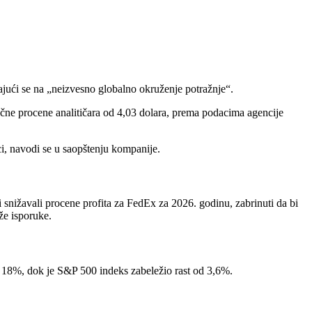
ajući se na „neizvesno globalno okruženje potražnje“.
ečne procene analitičara od 4,03 dolara, prema podacima agencije
i, navodi se u saopštenju kompanije.
 snižavali procene profita za FedEx za 2026. godinu, zabrinuti da bi
že isporuke.
 18%, dok je S&P 500 indeks zabeležio rast od 3,6%.