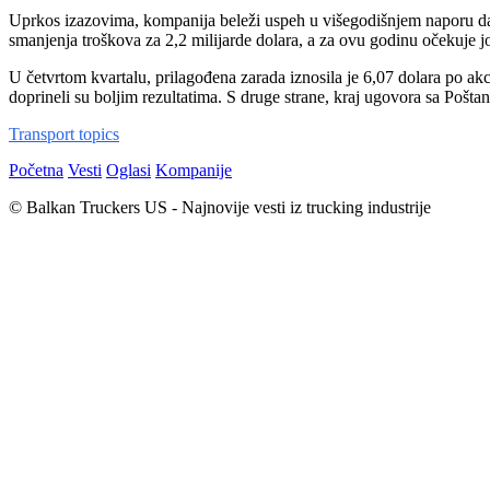
Uprkos izazovima, kompanija beleži uspeh u višegodišnjem naporu da sm
smanjenja troškova za 2,2 milijarde dolara, a za ovu godinu očekuje jo
U četvrtom kvartalu, prilagođena zarada iznosila je 6,07 dolara po akc
doprineli su boljim rezultatima. S druge strane, kraj ugovora sa Pošt
Transport topics
Početna
Vesti
Oglasi
Kompanije
© Balkan Truckers US - Najnovije vesti iz trucking industrije