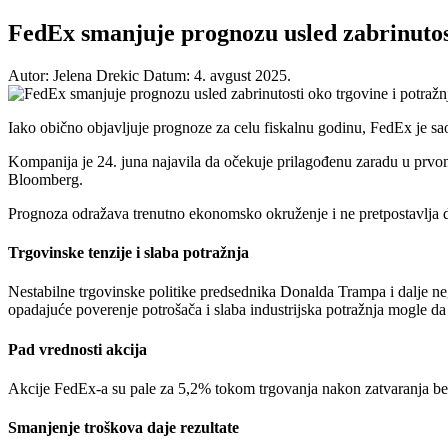
FedEx smanjuje prognozu usled zabrinutost
Autor: Jelena Drekic
Datum: 4. avgust 2025.
Iako obično objavljuje prognoze za celu fiskalnu godinu, FedEx je sao
Kompanija je 24. juna najavila da očekuje prilagođenu zaradu u prvom
Bloomberg.
Prognoza odražava trenutno ekonomsko okruženje i ne pretpostavlja do
Trgovinske tenzije i slaba potražnja
Nestabilne trgovinske politike predsednika Donalda Trampa i dalje neg
opadajuće poverenje potrošača i slaba industrijska potražnja mogle da
Pad vrednosti akcija
Akcije FedEx-a su pale za 5,2% tokom trgovanja nakon zatvaranja be
Smanjenje troškova daje rezultate