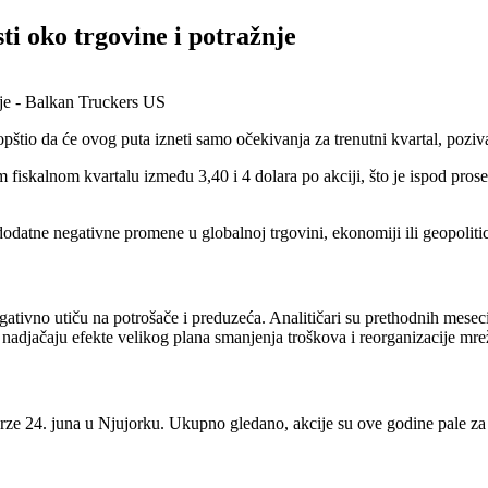
i oko trgovine i potražnje
pštio da će ovog puta izneti samo očekivanja za trenutni kvartal, poziv
 fiskalnom kvartalu između 3,40 i 4 dolara po akciji, što je ispod pros
datne negativne promene u globalnoj trgovini, ekonomiji ili geopolitic
ativno utiču na potrošače i preduzeća. Analitičari su prethodnih meseci
 nadjačaju efekte velikog plana smanjenja troškova i reorganizacije mre
rze 24. juna u Njujorku. Ukupno gledano, akcije su ove godine pale za