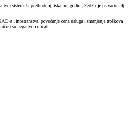
ivni sistem. U prethodnoj fiskalnoj godini, FedEx je ostvario cilj
iz SAD-a i inostranstva, povećanje cena usluga i smanjenje troškova
mično su negativno uticali.