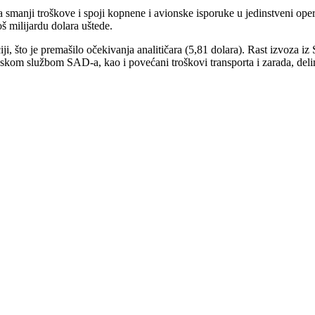
anji troškove i spoji kopnene i avionske isporuke u jedinstveni operat
š milijardu dolara uštede.
iji, što je premašilo očekivanja analitičara (5,81 dolara). Rast izvoza 
anskom službom SAD-a, kao i povećani troškovi transporta i zarada, deli