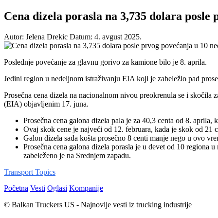
Cena dizela porasla na 3,735 dolara posle 
Autor: Jelena Drekic
Datum: 4. avgust 2025.
Poslednje povećanje za glavnu gorivo za kamione bilo je 8. aprila.
Jedini region u nedeljnom istraživanju EIA koji je zabeležio pad prose
Prosečna cena dizela na nacionalnom nivou preokrenula se i skočila z
(EIA) objavljenim 17. juna.
Prosečna cena galona dizela pala je za 40,3 centa od 8. aprila,
Ovaj skok cene je najveći od 12. februara, kada je skok od 21 
Galon dizela sada košta prosečno 8 centi manje nego u ovo vr
Prosečna cena galona dizela porasla je u devet od 10 regiona u
zabeleženo je na Srednjem zapadu.
Transport Topics
Početna
Vesti
Oglasi
Kompanije
© Balkan Truckers US - Najnovije vesti iz trucking industrije