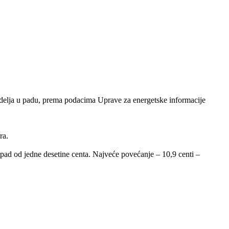
nedelja u padu, prema podacima Uprave za energetske informacije
ra.
pad od jedne desetine centa. Najveće povećanje – 10,9 centi –