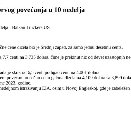
prvog povećanja u 10 nedelja
čne cene dizela bio je Srednji zapad, za samo jednu desetinu centa.
a 7,7 centi na 3,735 dolara, čime je prekinut niz od devet uzastopnih 
 kada je skok od 6,5 centi podigao cenu na 4,061 dolara.
cent povećao prosečnu cenu galona dizela na 4,109 dolara sa 3,899 dola
eme 2023. godine.
 nedeljnom istraživanju EIA, osim u Novoj Engleskoj, gde je zabeležen 