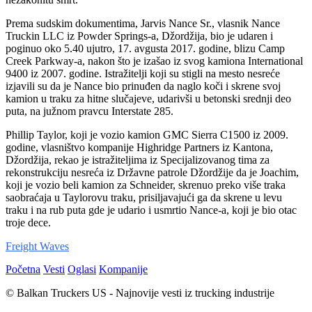
Prema sudskim dokumentima, Jarvis Nance Sr., vlasnik Nance
Truckin LLC iz Powder Springs-a, Džordžija, bio je udaren i
poginuo oko 5.40 ujutro, 17. avgusta 2017. godine, blizu Camp
Creek Parkway-a, nakon što je izašao iz svog kamiona International
9400 iz 2007. godine. Istražitelji koji su stigli na mesto nesreće
izjavili su da je Nance bio prinuđen da naglo koči i skrene svoj
kamion u traku za hitne slučajeve, udarivši u betonski srednji deo
puta, na južnom pravcu Interstate 285.
Phillip Taylor, koji je vozio kamion GMC Sierra C1500 iz 2009.
godine, vlasništvo kompanije Highridge Partners iz Kantona,
Džordžija, rekao je istražiteljima iz Specijalizovanog tima za
rekonstrukciju nesreća iz Državne patrole Džordžije da je Joachim,
koji je vozio beli kamion za Schneider, skrenuo preko više traka
saobraćaja u Taylorovu traku, prisiljavajući ga da skrene u levu
traku i na rub puta gde je udario i usmrtio Nance-a, koji je bio otac
troje dece.
Freight Waves
Početna
Vesti
Oglasi
Kompanije
© Balkan Truckers US - Najnovije vesti iz trucking industrije