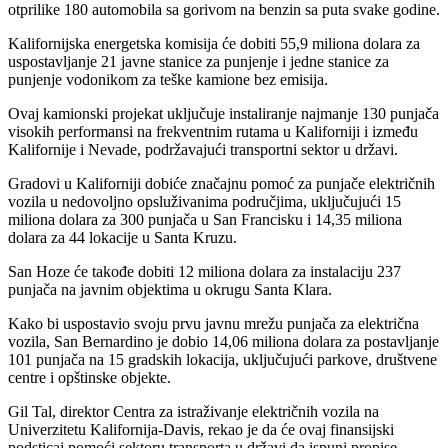
otprilike 180 automobila sa gorivom na benzin sa puta svake godine.
Kalifornijska energetska komisija će dobiti 55,9 miliona dolara za
uspostavljanje 21 javne stanice za punjenje i jedne stanice za
punjenje vodonikom za teške kamione bez emisija.
Ovaj kamionski projekat uključuje instaliranje najmanje 130 punjača
visokih performansi na frekventnim rutama u Kaliforniji i između
Kalifornije i Nevade, podržavajući transportni sektor u državi.
Gradovi u Kaliforniji dobiće značajnu pomoć za punjače električnih
vozila u nedovoljno opsluživanima područjima, uključujući 15
miliona dolara za 300 punjača u San Francisku i 14,35 miliona
dolara za 44 lokacije u Santa Kruzu.
San Hoze će takođe dobiti 12 miliona dolara za instalaciju 237
punjača na javnim objektima u okrugu Santa Klara.
Kako bi uspostavio svoju prvu javnu mrežu punjača za električna
vozila, San Bernardino je dobio 14,06 miliona dolara za postavljanje
101 punjača na 15 gradskih lokacija, uključujući parkove, društvene
centre i opštinske objekte.
Gil Tal, direktor Centra za istraživanje električnih vozila na
Univerzitetu Kalifornija-Davis, rekao je da će ovaj finansijski
podsticaj pomoći sektoru transporta u državi da ispuni propise