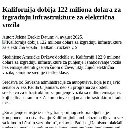
Kalifornija dobija 122 miliona dolara za
izgradnju infrastrukture za električna
vozila
Autor: Jelena Drekic
Datum: 4. avgust 2025.
Sjedinjene Američke Države dodelile su Kaliforniji 122,9 miliona
dolara za izgradnju infrastrukture za punjenje i snabdevanje vozila
bez emisije štetnih gasova širom države, uključujući električna
vozila, kamione srednje i teške klase.
Sredstva od Savezne administracije za autoputeve, koja je najavio
senator Aleks Padila 6. januara, deo su programa za dodelu
sredstava za infrastrukturu za punjenje vozila sa nultim emisijama,
koji je finansiran kroz Zakon o investicijama u infrastrukturu i radna
mesta.
„Smanjenje emisije iz našeg transportnog sektora ključna je
komponenta u ostvarivanju Kalifornijinih ambicioznih ciljeva u vezi
sa klimom i čistim vazduhom“, rekao je Padila. „Da bismo olakšali
prelaz na vozila sa nultim emisijama, moramo brzo implementirati