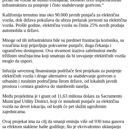
infrastrukturu za punjenje i čisto snabdevanje gorivom.“
Kalifornija trenutno ima oko 90.000 javnih punjača za električna
vozila, dok država pokušava da ubrza prelazak javnosti na električna
vozila. Prošle godine, električna vozila su činila 25% novih prodaja
automobila u državi.
Mnoge od tih infrastruktura bile su predmet frustracija korisnika, sa
vozačima koji prijavljuju pokvarene punjače, duga čekanja i
ograničenu dostupnost. Ova stvarnost izaziva zabrinutost među
tržišnim stručnjacima koji smatraju da bi usvajanje električnih vozila
moglo da uspori.
Infuzija saveznog finansiranja podržaće šest projekata za punjenje
električnih vozila i druge alternative za snabdevanje gorivom u
urbanim i ruralnim područjima širom države, od lokalnih javnih
prostora i centara gradova do stambenih naselja.
Među projektima je i grant od 11,63 miliona dolara za Sacramento
Municipal Utility District, koji će instalirati punjače za električna
vozila na devet lokacija, od kojih će pet služiti ugroženim
zajednicama.
Ovaj projekat ima za cilj da smanji emisiju više od 930 tona gasova
sa efektom staklene bašte godišnje, što je ekvivalentno uklanjanju