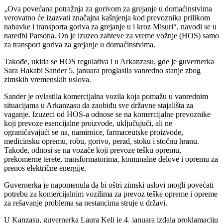
„Ova povećana potražnja za gorivom za grejanje u domaćinstvima
verovatno će izazvati značajna kašnjenja kod prevoznika prilikom
nabavke i transporta goriva za grejanje u i kroz Misuri“, navodi se u
naredbi Parsona. On je izuzeo zahteve za vreme vožnje (HOS) samo
za transport goriva za grejanje u domaćinstvima.
Takođe, ukida se HOS regulativa i u Arkanzasu, gde je guvernerka
Sara Hakabi Sander 5. januara proglasila vanredno stanje zbog
zimskih vremenskih uslova.
Sander je ovlastila komercijalna vozila koja pomažu u vanrednim
situacijama u Arkanzasu da zaobiđu sve državne stajališta za
vaganje. Izuzeci od HOS-a odnose se na komercijalne prevoznike
koji prevoze esencijalne proizvode, uključujući, ali ne
ograničavajući se na, namirnice, farmaceutske proizvode,
medicinsku opremu, robu, gorivo, perad, stoku i stočnu hranu.
Takođe, odnosi se na vozače koji prevoze tešku opremu,
prekomerne terete, transformatorima, komunalne delove i opremu za
prenos električne energije.
Guvernerka je napomenula da bi oštri zimski uslovi mogli povećati
potrebu za komercijalnim vozilima za prevoz teške opreme i opreme
za rešavanje problema sa nestancima struje u državi.
U Kanzasu, guvernerka Laura Keli je 4. januara izdala proklamaciju