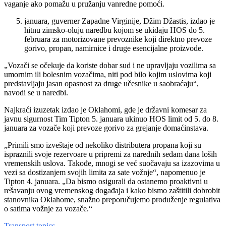
vaganje ako pomažu u pružanju vanredne pomoći.
januara, guverner Zapadne Virginije, Džim Džastis, izdao je
hitnu zimsko-oluju naredbu kojom se ukidaju HOS do 5.
februara za motorizovane prevoznike koji direktno prevoze
gorivo, propan, namirnice i druge esencijalne proizvode.
„Vozači se očekuje da koriste dobar sud i ne upravljaju vozilima sa
umornim ili bolesnim vozačima, niti pod bilo kojim uslovima koji
predstavljaju jasan opasnost za druge učesnike u saobraćaju“,
navodi se u naredbi.
Najkraći izuzetak izdao je Oklahomi, gde je državni komesar za
javnu sigurnost Tim Tipton 5. januara ukinuo HOS limit od 5. do 8.
januara za vozače koji prevoze gorivo za grejanje domaćinstava.
„Primili smo izveštaje od nekoliko distributera propana koji su
ispraznili svoje rezervoare u pripremi za narednih sedam dana loših
vremenskih uslova. Takođe, mnogi se već suočavaju sa izazovima u
vezi sa dostizanjem svojih limita za sate vožnje“, napomenuo je
Tipton 4. januara. „Da bismo osigurali da ostanemo proaktivni u
rešavanju ovog vremenskog događaja i kako bismo zaštitili dobrobit
stanovnika Oklahome, snažno preporučujemo produženje regulativa
o satima vožnje za vozače.“
Transport topics