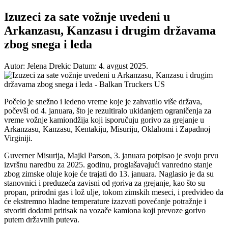
Izuzeci za sate vožnje uvedeni u
Arkanzasu, Kanzasu i drugim državama
zbog snega i leda
Autor: Jelena Drekic
Datum: 4. avgust 2025.
Počelo je snežno i ledeno vreme koje je zahvatilo više država,
počevši od 4. januara, što je rezultiralo ukidanjem ograničenja za
vreme vožnje kamiondžija koji isporučuju gorivo za grejanje u
Arkanzasu, Kanzasu, Kentakiju, Misuriju, Oklahomi i Zapadnoj
Virginiji.
Guverner Misurija, Majkl Parson, 3. januara potpisao je svoju prvu
izvršnu naredbu za 2025. godinu, proglašavajući vanredno stanje
zbog zimske oluje koje će trajati do 13. januara. Naglasio je da su
stanovnici i preduzeća zavisni od goriva za grejanje, kao što su
propan, prirodni gas i lož ulje, tokom zimskih meseci, i predvideo da
će ekstremno hladne temperature izazvati povećanje potražnje i
stvoriti dodatni pritisak na vozače kamiona koji prevoze gorivo
putem državnih puteva.