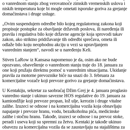
o vanrednom stanju zbog verovatnoće zimskih vremenskih uslova i
niskih temperatura koje bi mogle ometati isporuke goriva za grejanje
domaćinstava i druge usluge.
„Ovim suspendujem odredbe bilo kojeg regulatornog zakona koji
propisuje postupke za obavljanje državnih poslova, ili naređenja ili
pravila i regulativa bilo koje državne agencije koja sprovodi takav
zakon, ako striktno pridržavanje tih odredbi sprečava, ometa ili
odlaže bilo koju neophodnu akciju u vezi sa upravljanjem
vanrednim stanjem“, navodi se u naređenju Keli.
Stiven LaRow iz Kansasa napomenuo je da, osim ako ne bude
opozvano, obaveštenje o vanrednom stanju traje do 18. januara za
one koji pružaju direktnu pomoć u vanrednim situacijama. Ukidanje
pravila za motorne prevoznike biće na snazi do 3. februara za
komercijalne vozače koji prevoze gorivo za grejanje domaćinstava.
U Kentakiju, sekretar za saobraćaj Džim Grej je 4. januara proglasio
vanredno stanje i ukinuo savezne HOS regulative do 19. januara za
kamiondžije koji prevoze propan, lož ulje, kerozin i druge vitalne
zalihe. Izuzeci se odnose i na komercijalna vozila koja obnavljaju
napajanje i prevoze hranu, vodu, bezalkoholna pića, medicinske
zalihe i stočnu hranu. Takođe, izuzeci se odnose i na prevoz stoke,
peradi i useva koji su spremni za žetvu. Kentaki je takođe ukinuo
obavezu za komercijalna vozila da se zaustavljaju na stajalištima za