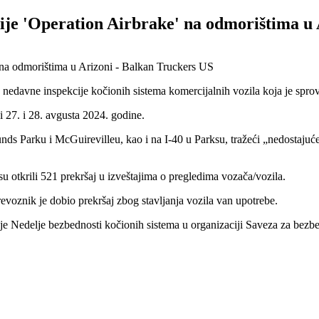
ije 'Operation Airbrake' na odmorištima u 
e nedavne inspekcije kočionih sistema komercijalnih vozila koja je sp
 27. i 28. avgusta 2024. godine.
unds Parku i McGuirevilleu, kao i na I-40 u Parksu, tražeći „nedostaju
u otkrili 521 prekršaj u izveštajima o pregledima vozača/vozila.
revoznik je dobio prekršaj zbog stavljanja vozila van upotrebe.
e Nedelje bezbednosti kočionih sistema u organizaciji Saveza za bezbe