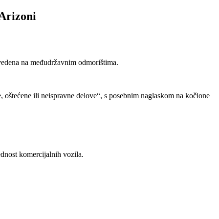
Arizoni
rovedena na međudržavnim odmorištima.
će, oštećene ili neispravne delove“, s posebnim naglaskom na kočione
dnost komercijalnih vozila.