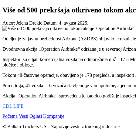
Više od 500 prekršaja otkriveno tokom akc
Autor: Jelena Drekic
Datum: 4. avgust 2025.
Odeljenje za javnu bezbednost Arizone (AZDPS) objavilo je rezultat
Dvodnevna akcija „Operation Airbrake“ održana je u severnoj Arizoni
Inspektori su ciljali komercijalna vozila na odmorištima duž I-17 u M
pločice i obloge.
Tokom 48-časovne operacije, obavljeno je 178 pregleda, a inspektori s
Pored toga, 45 vozila i 16 vozača stavljeno je van upotrebe, a jedan p
Akcija „Operation Airbrake“ sprovedena je kao deo godišnje inspekcij
CDL LIFE
Početna
Vesti
Oglasi
Kompanije
© Balkan Truckers US - Najnovije vesti iz trucking industrije