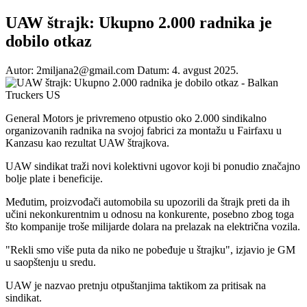
UAW štrajk: Ukupno 2.000 radnika je
dobilo otkaz
Autor: 2miljana2@gmail.com
Datum: 4. avgust 2025.
General Motors je privremeno otpustio oko 2.000 sindikalno
organizovanih radnika na svojoj fabrici za montažu u Fairfaxu u
Kanzasu kao rezultat UAW štrajkova.
UAW sindikat traži novi kolektivni ugovor koji bi ponudio značajno
bolje plate i beneficije.
Međutim, proizvođači automobila su upozorili da štrajk preti da ih
učini nekonkurentnim u odnosu na konkurente, posebno zbog toga
što kompanije troše milijarde dolara na prelazak na električna vozila.
"Rekli smo više puta da niko ne pobeđuje u štrajku", izjavio je GM
u saopštenju u sredu.
UAW je nazvao pretnju otpuštanjima taktikom za pritisak na
sindikat.