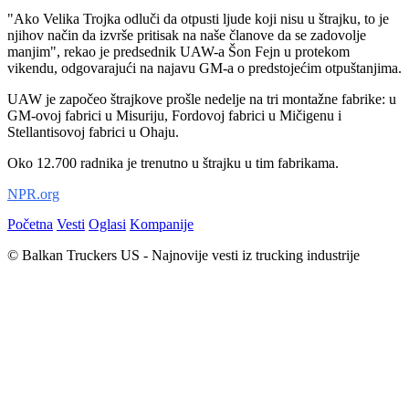
"Ako Velika Trojka odluči da otpusti ljude koji nisu u štrajku, to je
njihov način da izvrše pritisak na naše članove da se zadovolje
manjim", rekao je predsednik UAW-a Šon Fejn u protekom
vikendu, odgovarajući na najavu GM-a o predstojećim otpuštanjima.
UAW je započeo štrajkove prošle nedelje na tri montažne fabrike: u
GM-ovoj fabrici u Misuriju, Fordovoj fabrici u Mičigenu i
Stellantisovoj fabrici u Ohaju.
Oko 12.700 radnika je trenutno u štrajku u tim fabrikama.
NPR.org
Početna
Vesti
Oglasi
Kompanije
© Balkan Truckers US - Najnovije vesti iz trucking industrije