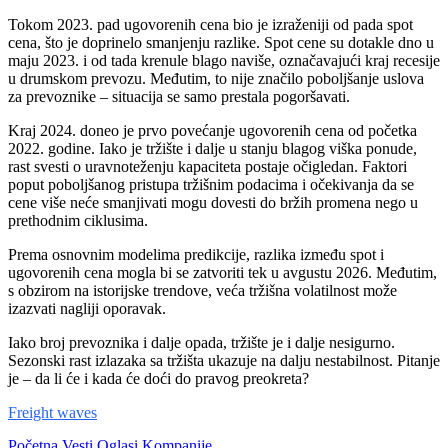
Tokom 2023. pad ugovorenih cena bio je izraženiji od pada spot
cena, što je doprinelo smanjenju razlike. Spot cene su dotakle dno u
maju 2023. i od tada krenule blago naviše, označavajući kraj recesije
u drumskom prevozu. Međutim, to nije značilo poboljšanje uslova
za prevoznike – situacija se samo prestala pogoršavati.
Kraj 2024. doneo je prvo povećanje ugovorenih cena od početka
2022. godine. Iako je tržište i dalje u stanju blagog viška ponude,
rast svesti o uravnoteženju kapaciteta postaje očigledan. Faktori
poput poboljšanog pristupa tržišnim podacima i očekivanja da se
cene više neće smanjivati mogu dovesti do bržih promena nego u
prethodnim ciklusima.
Prema osnovnim modelima predikcije, razlika između spot i
ugovorenih cena mogla bi se zatvoriti tek u avgustu 2026. Međutim,
s obzirom na istorijske trendove, veća tržišna volatilnost može
izazvati nagliji oporavak.
Iako broj prevoznika i dalje opada, tržište je i dalje nesigurno.
Sezonski rast izlazaka sa tržišta ukazuje na dalju nestabilnost. Pitanje
je – da li će i kada će doći do pravog preokreta?
Freight waves
Početna
Vesti
Oglasi
Kompanije