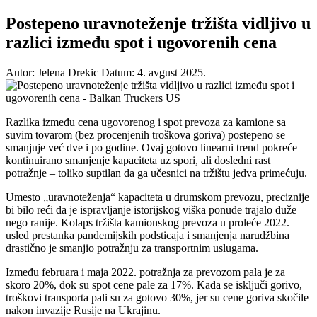
Postepeno uravnoteženje tržišta vidljivo u
razlici između spot i ugovorenih cena
Autor: Jelena Drekic
Datum: 4. avgust 2025.
Razlika između cena ugovorenog i spot prevoza za kamione sa
suvim tovarom (bez procenjenih troškova goriva) postepeno se
smanjuje već dve i po godine. Ovaj gotovo linearni trend pokreće
kontinuirano smanjenje kapaciteta uz spori, ali dosledni rast
potražnje – toliko suptilan da ga učesnici na tržištu jedva primećuju.
Umesto „uravnoteženja“ kapaciteta u drumskom prevozu, preciznije
bi bilo reći da je ispravljanje istorijskog viška ponude trajalo duže
nego ranije. Kolaps tržišta kamionskog prevoza u proleće 2022.
usled prestanka pandemijskih podsticaja i smanjenja narudžbina
drastično je smanjio potražnju za transportnim uslugama.
Između februara i maja 2022. potražnja za prevozom pala je za
skoro 20%, dok su spot cene pale za 17%. Kada se isključi gorivo,
troškovi transporta pali su za gotovo 30%, jer su cene goriva skočile
nakon invazije Rusije na Ukrajinu.