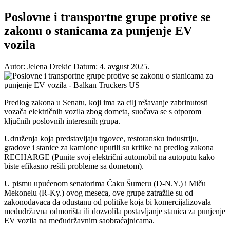
Poslovne i transportne grupe protive se
zakonu o stanicama za punjenje EV
vozila
Autor: Jelena Drekic
Datum: 4. avgust 2025.
Predlog zakona u Senatu, koji ima za cilj rešavanje zabrinutosti
vozača električnih vozila zbog dometa, suočava se s otporom
ključnih poslovnih interesnih grupa.
Udruženja koja predstavljaju trgovce, restoransku industriju,
gradove i stanice za kamione uputili su kritike na predlog zakona
RECHARGE (Punite svoj električni automobil na autoputu kako
biste efikasno rešili probleme sa dometom).
U pismu upućenom senatorima Čaku Šumeru (D-N.Y.) i Miču
Mekonelu (R-Ky.) ovog meseca, ove grupe zatražile su od
zakonodavaca da odustanu od politike koja bi komercijalizovala
međudržavna odmorišta ili dozvolila postavljanje stanica za punjenje
EV vozila na međudržavnim saobraćajnicama.