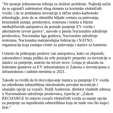
"Ne postoje jednostavna rešenja za složene probleme. Najbolji način
da se ograniči zabrinutost zbog dometa za korisnike električnih
vozila, i da se podstaknu investicije u slične nisko-karbonske
tehnologije, jeste da se stimulišu hiljade centara za putovanja,
benzinskih pumpi, prodavnica, restorana i hotela u blizini
međudržavnih autoputeva da ponude punjenje EV vozila i
alternativne izvore goriva", navode u pismu Nacionalno udruženje
prodavnica, Nacionalna liga gradova, Nacionalno udruženje
restorana, Nacionalna maloprodajna federacija i NATSO,
organizacija koja zastupa centre za putovanja i stanice za kamione.
Umesto da potkopaju poslove van autoputeva, kako su objasnili,
zakonodavci imaju priliku da reše postojeće prepreke za investicije u
stanice za punjenje, umesto da stvore nove. Grupa je ukazala na
federalne grantove za EV infrastrukturu iz Zakona o investicijama u
infrastrukturu i radnim mestima iz 2021.
Takođe su tvrdili da bi dozvoljavanje stanica za punjenje EV vozila
na određenim odmorištima obeshrabrilo privatne investicije i
smanjilo opcije za vozače. Pejdž Anderson, direktor vladinih odnosa
u Nacionalnom udruženju prodavnica, izjavila je: „Zakon
RECHARGE bi ostavio vozače električnih vozila sa manje opcija
za punjenje na napuštenim odmorištima koja ne nude ono što kupci
žele.“