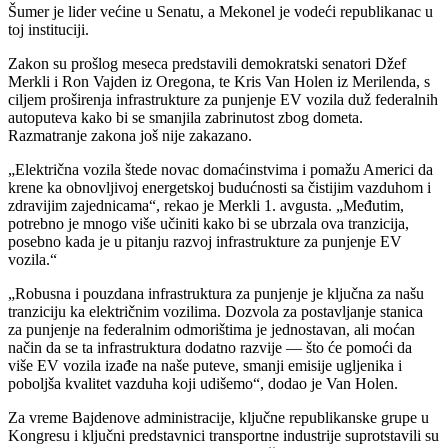
Šumer je lider većine u Senatu, a Mekonel je vodeći republikanac u
toj instituciji.
Zakon su prošlog meseca predstavili demokratski senatori Džef
Merkli i Ron Vajden iz Oregona, te Kris Van Holen iz Merilenda, s
ciljem proširenja infrastrukture za punjenje EV vozila duž federalnih
autoputeva kako bi se smanjila zabrinutost zbog dometa.
Razmatranje zakona još nije zakazano.
„Električna vozila štede novac domaćinstvima i pomažu Americi da
krene ka obnovljivoj energetskoj budućnosti sa čistijim vazduhom i
zdravijim zajednicama“, rekao je Merkli 1. avgusta. „Međutim,
potrebno je mnogo više učiniti kako bi se ubrzala ova tranzicija,
posebno kada je u pitanju razvoj infrastrukture za punjenje EV
vozila.“
„Robusna i pouzdana infrastruktura za punjenje je ključna za našu
tranziciju ka električnim vozilima. Dozvola za postavljanje stanica
za punjenje na federalnim odmorištima je jednostavan, ali moćan
način da se ta infrastruktura dodatno razvije — što će pomoći da
više EV vozila izađe na naše puteve, smanji emisije ugljenika i
poboljša kvalitet vazduha koji udišemo“, dodao je Van Holen.
Za vreme Bajdenove administracije, ključne republikanske grupe u
Kongresu i ključni predstavnici transportne industrije suprotstavili su