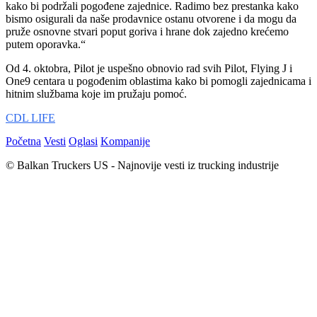
kako bi podržali pogođene zajednice. Radimo bez prestanka kako
bismo osigurali da naše prodavnice ostanu otvorene i da mogu da
pruže osnovne stvari poput goriva i hrane dok zajedno krećemo
putem oporavka.“
Od 4. oktobra, Pilot je uspešno obnovio rad svih Pilot, Flying J i
One9 centara u pogođenim oblastima kako bi pomogli zajednicama i
hitnim službama koje im pružaju pomoć.
CDL LIFE
Početna
Vesti
Oglasi
Kompanije
© Balkan Truckers US - Najnovije vesti iz trucking industrije