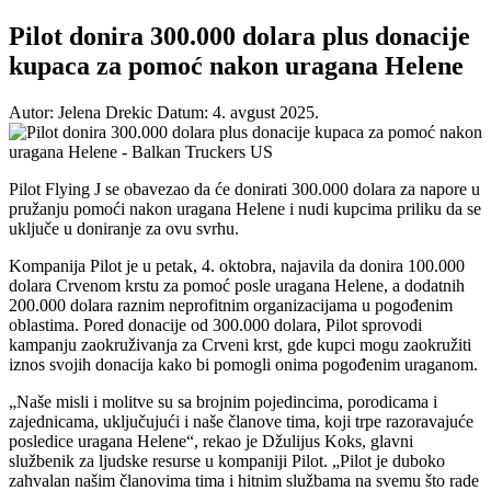
Pilot donira 300.000 dolara plus donacije
kupaca za pomoć nakon uragana Helene
Autor: Jelena Drekic
Datum: 4. avgust 2025.
Pilot Flying J se obavezao da će donirati 300.000 dolara za napore u
pružanju pomoći nakon uragana Helene i nudi kupcima priliku da se
uključe u doniranje za ovu svrhu.
Kompanija Pilot je u petak, 4. oktobra, najavila da donira 100.000
dolara Crvenom krstu za pomoć posle uragana Helene, a dodatnih
200.000 dolara raznim neprofitnim organizacijama u pogođenim
oblastima. Pored donacije od 300.000 dolara, Pilot sprovodi
kampanju zaokruživanja za Crveni krst, gde kupci mogu zaokružiti
iznos svojih donacija kako bi pomogli onima pogođenim uraganom.
„Naše misli i molitve su sa brojnim pojedincima, porodicama i
zajednicama, uključujući i naše članove tima, koji trpe razoravajuće
posledice uragana Helene“, rekao je Džulijus Koks, glavni
službenik za ljudske resurse u kompaniji Pilot. „Pilot je duboko
zahvalan našim članovima tima i hitnim službama na svemu što rade