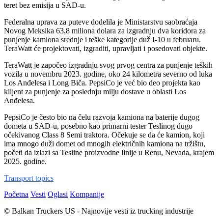
teret bez emisija u SAD-u.
Federalna uprava za puteve dodelila je Ministarstvu saobraćaja
Novog Meksika 63,8 miliona dolara za izgradnju dva koridora za
punjenje kamiona srednje i teške kategorije duž I-10 u februaru.
TeraWatt će projektovati, izgraditi, upravljati i posedovati objekte.
TeraWatt je započeo izgradnju svog prvog centra za punjenje teških
vozila u novembru 2023. godine, oko 24 kilometra severno od luka
Los Anđelesa i Long Biča. PepsiCo je već bio deo projekta kao
klijent za punjenje za poslednju milju dostave u oblasti Los
Anđelesa.
PepsiCo je često bio na čelu razvoja kamiona na baterije dugog
dometa u SAD-u, posebno kao primarni tester Teslinog dugo
očekivanog Class 8 Semi traktora. Očekuje se da će kamion, koji
ima mnogo duži domet od mnogih električnih kamiona na tržištu,
početi da izlazi sa Tesline proizvodne linije u Renu, Nevada, krajem
2025. godine.
Transport topics
Početna
Vesti
Oglasi
Kompanije
© Balkan Truckers US - Najnovije vesti iz trucking industrije