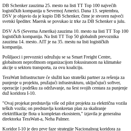
DB Schenker zauzima 25. mesto na listi TT Top 100 najvećih
logističkih kompanija u Severnoj Americi. Dana 13. septembra,
DSV je objavio da je kupio DB Schenker, čime je stvoren najveći
svetski špediter. Maersk se povukao iz trke za DB Schenker u julu.
DSV A/S (Severna Amerika) zauzima 10. mesto na listi TT Top 100
logističkih kompanija. Na listi TT Top 50 globalnih prevoznika
zauzima 14. mesto. AIT je na 35. mestu na listi logističkih
kompanija.
Pošiljaoci i prevoznici udružuju se sa Smart Freight Centre,
globalnom neprofitnom organizacijom fokusiranom na klimatske
akcije u sektoru transporta, za ovu koaliciju.
TeraWatt Infrastructure će služiti kao strateški partner za rešenja za
punjenje u projektu, pružajući infrastrukturu, uključujući softver,
operacije i podršku za održavanje, na šest svojih centara za punjenje
duž koridora I-10.
"Ovaj projekat predstavlja više od pilot projekta za električna vozila
teških vozila; on predstavlja konkretan plan za skaliranje
elektrifikacije flota u kompletan ekosistem," izjavila je generalna
direktorka TeraWatt-a, Neha Palmer.
Koridor I-10 je deo prve faze strategije Nacionalnog koridora za