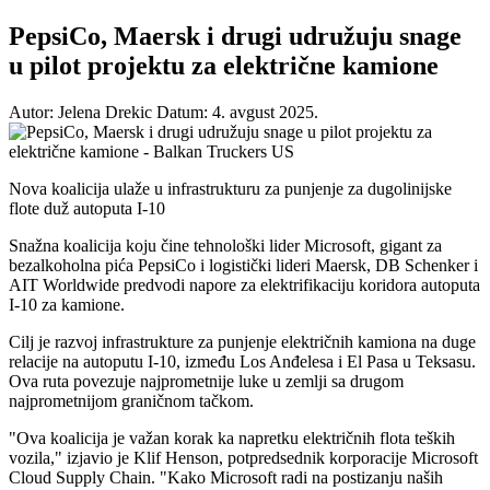
PepsiCo, Maersk i drugi udružuju snage
u pilot projektu za električne kamione
Autor: Jelena Drekic
Datum: 4. avgust 2025.
Nova koalicija ulaže u infrastrukturu za punjenje za dugolinijske
flote duž autoputa I-10
Snažna koalicija koju čine tehnološki lider Microsoft, gigant za
bezalkoholna pića PepsiCo i logistički lideri Maersk, DB Schenker i
AIT Worldwide predvodi napore za elektrifikaciju koridora autoputa
I-10 za kamione.
Cilj je razvoj infrastrukture za punjenje električnih kamiona na duge
relacije na autoputu I-10, između Los Anđelesa i El Pasa u Teksasu.
Ova ruta povezuje najprometnije luke u zemlji sa drugom
najprometnijom graničnom tačkom.
"Ova koalicija je važan korak ka napretku električnih flota teških
vozila," izjavio je Klif Henson, potpredsednik korporacije Microsoft
Cloud Supply Chain. "Kako Microsoft radi na postizanju naših