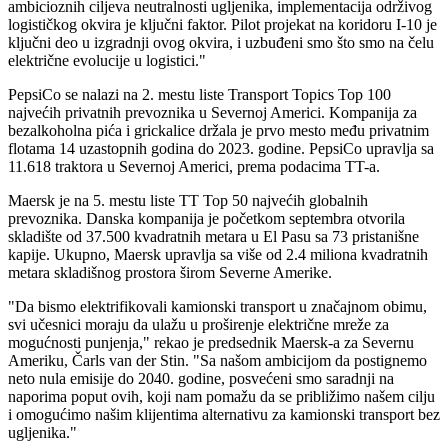
ambicioznih ciljeva neutralnosti ugljenika, implementacija održivog
logističkog okvira je ključni faktor. Pilot projekat na koridoru I-10 je
ključni deo u izgradnji ovog okvira, i uzbuđeni smo što smo na čelu
električne evolucije u logistici."
PepsiCo se nalazi na 2. mestu liste Transport Topics Top 100
najvećih privatnih prevoznika u Severnoj Americi. Kompanija za
bezalkoholna pića i grickalice držala je prvo mesto među privatnim
flotama 14 uzastopnih godina do 2023. godine. PepsiCo upravlja sa
11.618 traktora u Severnoj Americi, prema podacima TT-a.
Maersk je na 5. mestu liste TT Top 50 najvećih globalnih
prevoznika. Danska kompanija je početkom septembra otvorila
skladište od 37.500 kvadratnih metara u El Pasu sa 73 pristanišne
kapije. Ukupno, Maersk upravlja sa više od 2.4 miliona kvadratnih
metara skladišnog prostora širom Severne Amerike.
"Da bismo elektrifikovali kamionski transport u značajnom obimu,
svi učesnici moraju da ulažu u proširenje električne mreže za
mogućnosti punjenja," rekao je predsednik Maersk-a za Severnu
Ameriku, Čarls van der Stin. "Sa našom ambicijom da postignemo
neto nula emisije do 2040. godine, posvećeni smo saradnji na
naporima poput ovih, koji nam pomažu da se približimo našem cilju
i omogućimo našim klijentima alternativu za kamionski transport bez
ugljenika."