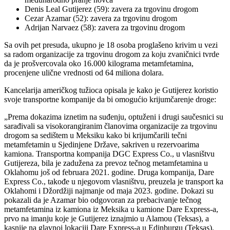
Denis Leal Gutijerez (59): zavera za trgovinu drogom
Cezar Azamar (52): zavera za trgovinu drogom
Adrijan Narvaez (58): zavera za trgovinu drogom
Sa ovih pet presuda, ukupno je 18 osoba proglašeno krivim u vezi
sa radom organizacije za trgovinu drogom za koju zvaničnici tvrde
da je prošvercovala oko 16.000 kilograma metamfetamina,
procenjene ulične vrednosti od 64 miliona dolara.
Kancelarija američkog tužioca opisala je kako je Gutijerez koristio
svoje transportne kompanije da bi omogućio krijumčarenje droge:
„Prema dokazima iznetim na suđenju, optuženi i drugi saučesnici su
sarađivali sa visokorangiranim članovima organizacije za trgovinu
drogom sa sedištem u Meksiku kako bi krijumčarili tečni
metamfetamin u Sjedinjene Države, sakriven u rezervoarima
kamiona. Transportna kompanija DGC Express Co., u vlasništvu
Gutijereza, bila je zadužena za prevoz tečnog metamfetamina u
Oklahomu još od februara 2021. godine. Druga kompanija, Dare
Express Co., takođe u njegovom vlasništvu, preuzela je transport ka
Oklahomi i Džordžiji najmanje od maja 2023. godine. Dokazi su
pokazali da je Azamar bio odgovoran za prebacivanje tečnog
metamfetamina iz kamiona iz Meksika u kamione Dare Express-a,
prvo na imanju koje je Gutijerez iznajmio u Alamou (Teksas), a
kasnije na glavnoj lokaciji Dare Express-a u Edinburgu (Teksas).