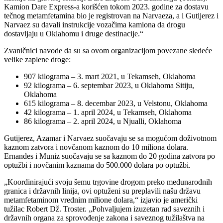
Kamion Dare Express-a korišćen tokom 2023. godine za dostavu
tečnog metamfetamina bio je registrovan na Narvaeza, a i Gutijerez i
Narvaez su davali instrukcije vozačima kamiona da drogu
dostavljaju u Oklahomu i druge destinacije.“
Zvaničnici navode da su sa ovom organizacijom povezane sledeće
velike zaplene droge:
907 kilograma – 3. mart 2021, u Tekamseh, Oklahoma
92 kilograma – 6. septembar 2023, u Oklahoma Sitiju,
Oklahoma
615 kilograma – 8. decembar 2023, u Velstonu, Oklahoma
42 kilograma – 1. april 2024, u Tekamseh, Oklahoma
86 kilograma – 2. april 2024, u Njualli, Oklahoma
Gutijerez, Azamar i Narvaez suočavaju se sa mogućom doživotnom
kaznom zatvora i novčanom kaznom do 10 miliona dolara.
Ernandes i Muniz suočavaju se sa kaznom do 20 godina zatvora po
optužbi i novčanim kaznama do 500.000 dolara po optužbi.
„Koordinirajući svoju šemu trgovine drogom preko međunarodnih
granica i državnih linija, ovi optuženi su preplavili našu državu
metamfetaminom vrednim milione dolara,“ izjavio je američki
tužilac Robert Dž. Troster. „Pohvaljujem izuzetan rad saveznih i
državnih organa za sprovođenje zakona i saveznog tužilaštva na