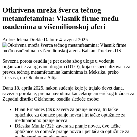
Otkrivena mreža šverca tečnog
metamfetamina: Vlasnik firme među
osuđenima u višemilionskoj aferi
Autor: Jelena Drekic
Datum: 4. avgust 2025.
Savezna porota osudila je pet osoba zbog uloge u vođenju
organizacije za trgovinu drogom (DTO), koja se specijalizovala za
prevoz tečnog metamfetamina kamionima iz Meksika, preko
Teksasa, do Oklahoma Sitija.
Dana 18. aprila 2025, nakon suđenja koje je trajalo devet dana,
savezna porota je, prema navodima kancelarije američkog tužioca za
Zapadni distrikt Oklahome, osudila sledeće osobe:
Huan Ernandes (49): zavera za pranje novca, tri tačke
optužnice za domaće pranje novca i tri tačke optužnice za
međunarodno pranje novca
Džesika Muniz (32): zavera za pranje novca, dve tačke
optužnice za domaće pranje novca i pet tačaka optužnice za
međunarodno pranje novca