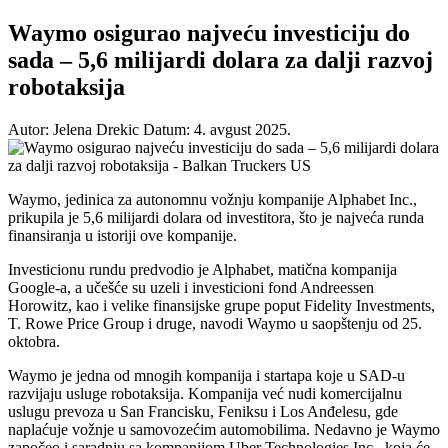
Waymo osigurao najveću investiciju do
sada – 5,6 milijardi dolara za dalji razvoj
robotaksija
Autor: Jelena Drekic
Datum: 4. avgust 2025.
Waymo, jedinica za autonomnu vožnju kompanije Alphabet Inc.,
prikupila je 5,6 milijardi dolara od investitora, što je najveća runda
finansiranja u istoriji ove kompanije.
Investicionu rundu predvodio je Alphabet, matična kompanija
Google-a, a učešće su uzeli i investicioni fond Andreessen
Horowitz, kao i velike finansijske grupe poput Fidelity Investments,
T. Rowe Price Group i druge, navodi Waymo u saopštenju od 25.
oktobra.
Waymo je jedna od mnogih kompanija i startapa koje u SAD-u
razvijaju usluge robotaksija. Kompanija već nudi komercijalnu
uslugu prevoza u San Francisku, Feniksu i Los Anđelesu, gde
naplaćuje vožnje u samovozećim automobilima. Nedavno je Waymo
započeo i saradnju sa kompanijom Uber Technologies Inc., koja će