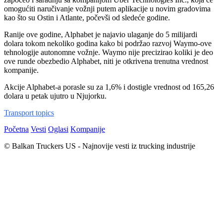
omogućiti naručivanje vožnji putem aplikacije u novim gradovima
kao što su Ostin i Atlante, počevši od sledeće godine.
Ranije ove godine, Alphabet je najavio ulaganje do 5 milijardi
dolara tokom nekoliko godina kako bi podržao razvoj Waymo-ove
tehnologije autonomne vožnje. Waymo nije precizirao koliki je deo
ove runde obezbedio Alphabet, niti je otkrivena trenutna vrednost
kompanije.
Akcije Alphabet-a porasle su za 1,6% i dostigle vrednost od 165,26
dolara u petak ujutro u Njujorku.
Transport topics
Početna
Vesti
Oglasi
Kompanije
© Balkan Truckers US - Najnovije vesti iz trucking industrije