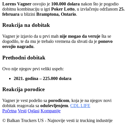
Lorens Vagner
osvojio je
100.000 dolara
nakon što je pogodio
dobitnu kombinaciju u igri
Poker Lotto
, u izvlačenju održanom
25.
februara
u blizini
Bramptona, Ontario
.
Reakcija na dobitak
Vagner je izjavio da u prvi mah
nije mogao da veruje
šta se
dogodilo, te da mu je trebalo vremena da shvati da je
ponovo
osvojio nagradu
.
Prethodni dobitak
Ovo nije njegov prvi veliki uspeh:
2021. godina – 225.000 dolara
Reakcija porodice
Vagner je vest podelio sa
porodicom
, koja je na njegov novi
dobitak reagovala sa
oduševljenjem
.
CDL LIFE
Početna
Vesti
Oglasi
Kompanije
© Balkan Truckers US - Najnovije vesti iz trucking industrije