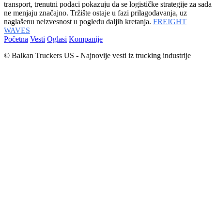
transport, trenutni podaci pokazuju da se logističke strategije za sada
ne menjaju značajno. Tržište ostaje u fazi prilagođavanja, uz
naglašenu neizvesnost u pogledu daljih kretanja.
FREIGHT
WAVES
Početna
Vesti
Oglasi
Kompanije
© Balkan Truckers US - Najnovije vesti iz trucking industrije