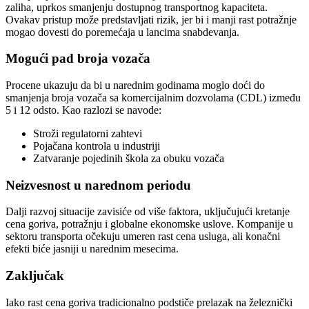
zaliha, uprkos smanjenju dostupnog transportnog kapaciteta.
Ovakav pristup može predstavljati rizik, jer bi i manji rast potražnje
mogao dovesti do poremećaja u lancima snabdevanja.
Mogući pad broja vozača
Procene ukazuju da bi u narednim godinama moglo doći do
smanjenja broja vozača sa komercijalnim dozvolama (CDL) između
5 i 12 odsto. Kao razlozi se navode:
Stroži regulatorni zahtevi
Pojačana kontrola u industriji
Zatvaranje pojedinih škola za obuku vozača
Neizvesnost u narednom periodu
Dalji razvoj situacije zavisiće od više faktora, uključujući kretanje
cena goriva, potražnju i globalne ekonomske uslove. Kompanije u
sektoru transporta očekuju umeren rast cena usluga, ali konačni
efekti biće jasniji u narednim mesecima.
Zaključak
Iako rast cena goriva tradicionalno podstiče prelazak na železnički