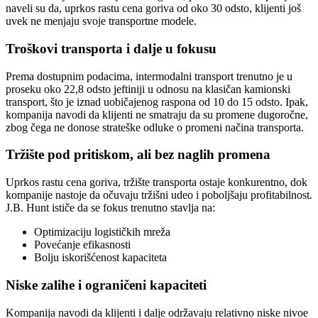
naveli su da, uprkos rastu cena goriva od oko 30 odsto, klijenti još
uvek ne menjaju svoje transportne modele.
Troškovi transporta i dalje u fokusu
Prema dostupnim podacima, intermodalni transport trenutno je u
proseku oko 22,8 odsto jeftiniji u odnosu na klasičan kamionski
transport, što je iznad uobičajenog raspona od 10 do 15 odsto. Ipak,
kompanija navodi da klijenti ne smatraju da su promene dugoročne,
zbog čega ne donose strateške odluke o promeni načina transporta.
Tržište pod pritiskom, ali bez naglih promena
Uprkos rastu cena goriva, tržište transporta ostaje konkurentno, dok
kompanije nastoje da očuvaju tržišni udeo i poboljšaju profitabilnost.
J.B. Hunt ističe da se fokus trenutno stavlja na:
Optimizaciju logističkih mreža
Povećanje efikasnosti
Bolju iskorišćenost kapaciteta
Niske zalihe i ograničeni kapaciteti
Kompanija navodi da klijenti i dalje održavaju relativno niske nivoe