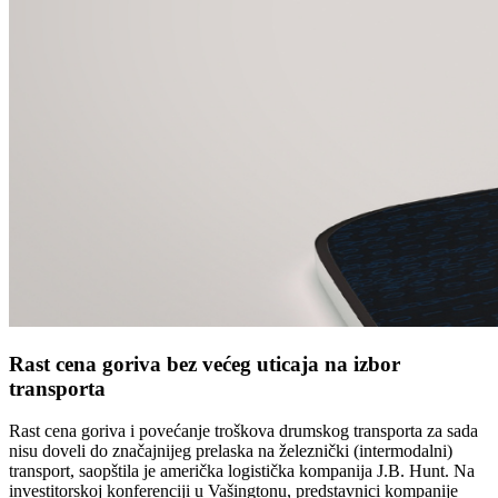
Rast cena goriva bez većeg uticaja na izbor
transporta
Rast cena goriva i povećanje troškova drumskog transporta za sada
nisu doveli do značajnijeg prelaska na železnički (intermodalni)
transport, saopštila je američka logistička kompanija J.B. Hunt. Na
investitorskoj konferenciji u Vašingtonu, predstavnici kompanije