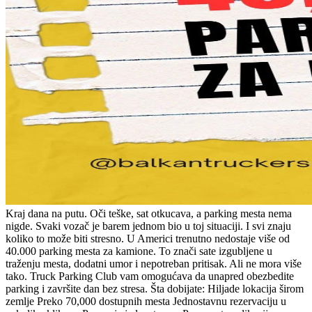
Kraj dana na putu. Oči teške, sat otkucava, a parking mesta nema
nigde. Svaki vozač je barem jednom bio u toj situaciji. I svi znaju
koliko to može biti stresno. U Americi trenutno nedostaje više od
40.000 parking mesta za kamione. To znači sate izgubljene u
traženju mesta, dodatni umor i nepotreban pritisak. Ali ne mora više
tako. Truck Parking Club vam omogućava da unapred obezbedite
parking i završite dan bez stresa. Šta dobijate: Hiljade lokacija širom
zemlje Preko 70,000 dostupnih mesta Jednostavnu rezervaciju u