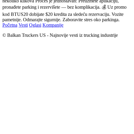
nekoliko klikova Proces je jednostavan: Preuzmete aplikaciju,
pronađete parking i rezervišete — bez komplikacija. 💰 Uz promo
kod BTUS20 dobijate $20 kredita za sledeću rezervaciju. Vozite
pametnije. Odmarajte sigurnije. Zaboravite stres oko parkinga.
Početna
Vesti
Oglasi
Kompanije
© Balkan Truckers US - Najnovije vesti iz trucking industrije