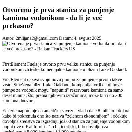
Otvorena je prva stanica za punjenje
kamiona vodonikom - da li je već
prekasno?
Autor: 2miljana2@gmail.com
Datum: 4. avgust 2025.
FirstElement Fuels je otvorio prvu veliku stanicu za punjenje
vodonikom za teške komercijalne kamione u blizini Luke Oakland.
FirstElement naziva svoju novu pumpu za punjenje prvom takve
vrste. Smeštena blizu Luke Oakland, kompanija tvrdi da njihove
pumpe za vodonik mogu "napuniti" rezervoare kamiona za samo
deset minuta, što, prema njihovim izračunima, može biti i do 200
kamiona dnevno.
Eckerle napominje da američka savezna vlada daje 8 milijardi dolara
kako bi pokrenula ono što naziva "zelenom ekonomijom" i očekuje
dovoljna sredstva za izgradnju još 60 stanica za punjenje vodonikom
poput ove u Kaliforniji - što bi, teorijski, bilo dovoljno za
opsluživanje 5.000 kamiona i 1.000 autobusa.