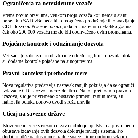
Ograničenja za nerezidentne vozače
Prema novim pravilima, velikom broju vozača koji nemaju stalni
boravak u SAD više neće biti omogućeno produženje ili obnavljanje
CDL dozvola. Procene pokazuju da bi u narednih nekoliko godina
čak oko 200.000 vozača moglo biti obuhvaćeno ovim promenama.
Pojačane kontrole i oduzimanje dozvola
Već sada je zabeleženo oduzimanje određenog broja dozvola, dok
su dodatne kontrole pojačane na autoputevima.
Pravni kontekst i prethodne mere
Nova regulativa predstavlja nastavak ranijih pokušaja da se ograniči
izdavanje CDL dozvola nerezidentima. Nakon prethodnih pravnih
izazova, sud je privremeno obustavio primenu ranijih mera, ali
najnovija odluka ponovo uvodi stroža pravila.
Uticaj na savezne države
Istovremeno, više saveznih država dobilo je uputstva da privremeno
obustave izdavanje ovih dozvola dok traje revizija sistema, što
dodatno utiče na dostupnost radne snage u transportnom sektoru.