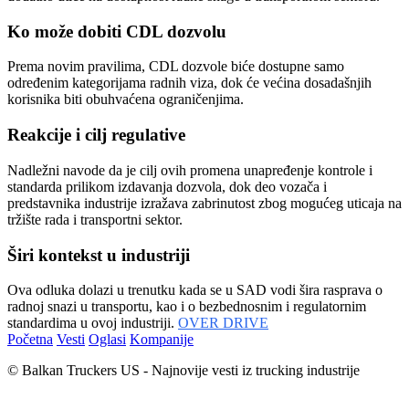
Ko može dobiti CDL dozvolu
Prema novim pravilima, CDL dozvole biće dostupne samo
određenim kategorijama radnih viza, dok će većina dosadašnjih
korisnika biti obuhvaćena ograničenjima.
Reakcije i cilj regulative
Nadležni navode da je cilj ovih promena unapređenje kontrole i
standarda prilikom izdavanja dozvola, dok deo vozača i
predstavnika industrije izražava zabrinutost zbog mogućeg uticaja na
tržište rada i transportni sektor.
Širi kontekst u industriji
Ova odluka dolazi u trenutku kada se u SAD vodi šira rasprava o
radnoj snazi u transportu, kao i o bezbednosnim i regulatornim
standardima u ovoj industriji.
OVER DRIVE
Početna
Vesti
Oglasi
Kompanije
© Balkan Truckers US - Najnovije vesti iz trucking industrije