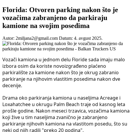
Florida: Otvoren parking nakon što je
vozačima zabranjeno da parkiraju
kamione na svojim posedima
Autor: 2miljana2@gmail.com
Datum: 4. avgust 2025.
Vozači kamiona u jednom delu Floride sada imaju malo
izbora osim da koriste novoizgrađeno plaćeno
parkiralište za kamione nakon što je okrug zabranio
parkiranje na njihovim vlastitim posedima nakon dve
decenije.
Drama oko parkiranja kamiona u naseljima Acreage i
Loxahatchee u okrugu Palm Beach traje od kasnog leta
prošle godine. Nakon meseci trzavica, vozačima kamiona
koji žive u tim naseljima zvanično je zabranjeno
parkiranje njihovih kamiona na vlastitom posedu, što su
neki od njih radili "preko 20 godina".