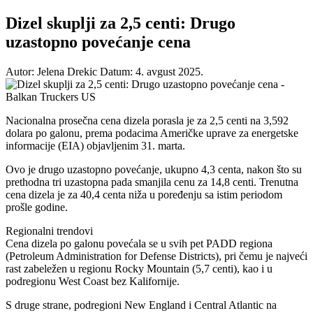
Dizel skuplji za 2,5 centi: Drugo
uzastopno povećanje cena
Autor: Jelena Drekic
Datum: 4. avgust 2025.
Nacionalna prosečna cena dizela porasla je za 2,5 centi na 3,592
dolara po galonu, prema podacima Američke uprave za energetske
informacije (EIA) objavljenim 31. marta.
Ovo je drugo uzastopno povećanje, ukupno 4,3 centa, nakon što su
prethodna tri uzastopna pada smanjila cenu za 14,8 centi. Trenutna
cena dizela je za 40,4 centa niža u poređenju sa istim periodom
prošle godine.
Regionalni trendovi
Cena dizela po galonu povećala se u svih pet PADD regiona
(Petroleum Administration for Defense Districts), pri čemu je najveći
rast zabeležen u regionu Rocky Mountain (5,7 centi), kao i u
podregionu West Coast bez Kalifornije.
S druge strane, podregioni New England i Central Atlantic na