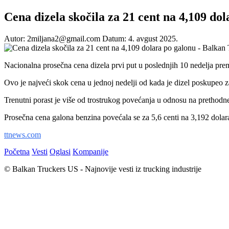
Cena dizela skočila za 21 cent na 4,109 do
Autor: 2miljana2@gmail.com
Datum: 4. avgust 2025.
Nacionalna prosečna cena dizela prvi put u poslednjih 10 nedelja prem
Ovo je najveći skok cena u jednoj nedelji od kada je dizel poskupeo za
Trenutni porast je više od trostrukog povećanja u odnosu na prethodne
Prosečna cena galona benzina povećala se za 5,6 centi na 3,192 dolara
ttnews.com
Početna
Vesti
Oglasi
Kompanije
© Balkan Truckers US - Najnovije vesti iz trucking industrije