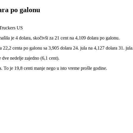
lara po galonu
ašila je 4 dolara, skočivši za 21 cent na 4,109 dolara po galonu.
 22,2 centa po galonu sa 3,905 dolara 24. jula na 4,127 dolara 31. jula
 dve nedelje zajedno (6,1 cent).
. To je 19,8 centi manje nego u isto vreme prošle godine.