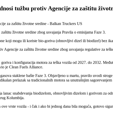
dnosi tužbu protiv Agencije za zaštitu život
 zaštitu životne sredine zbog usvajanja Pravila o emisijama Faze 3.
e koji mogu ili koriste bio-goriva (obnovljivi dizel ili biodizel) bez i
 Agencije za zaštitu životne sredine zbog usvajanja regulative za teške
goriva i konfiguracija motora za teška vozila od 2027. do 2032. Međutim,
vio je Clean Fuels Alliance.
asova staklene bašte Faze 3. Objavljeno u martu, pravilo uvodi stroge 
alan prelazak sa tradicionalnih motora sa unutrašnjim sagorevanjem na t
lja lanac snabdevanja biodizelom, obnovljivim dizelom i gorivom za održ
krug Kolumbija.
a ove vrste vozila - i čak i ako bi jednog dana bila moguća, gotovo sig