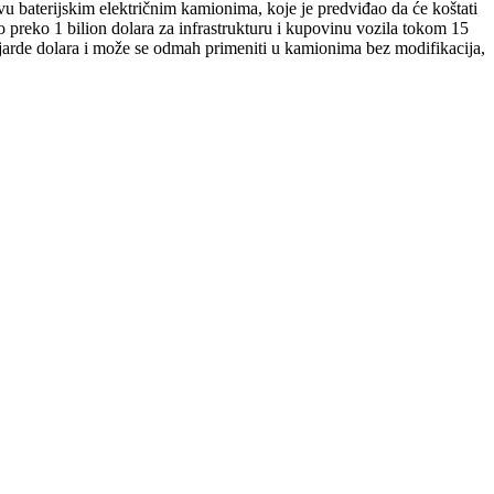
tivu baterijskim električnim kamionima, koje je predviđao da će koštati
o preko 1 bilion dolara za infrastrukturu i kupovinu vozila tokom 15
jarde dolara i može se odmah primeniti u kamionima bez modifikacija,