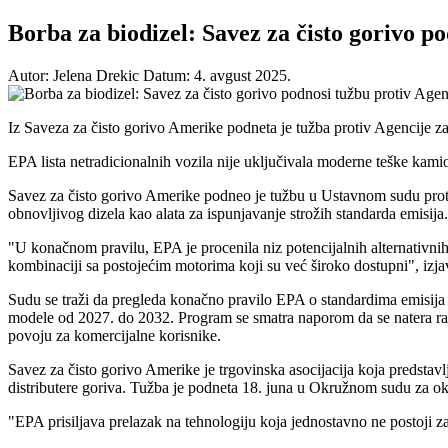
Borba za biodizel: Savez za čisto gorivo po
Autor: Jelena Drekic
Datum: 4. avgust 2025.
Iz Saveza za čisto gorivo Amerike podneta je tužba protiv Agencije za
EPA lista netradicionalnih vozila nije uključivala moderne teške kamion
Savez za čisto gorivo Amerike podneo je tužbu u Ustavnom sudu protiv
obnovljivog dizela kao alata za ispunjavanje strožih standarda emisija.
"U konačnom pravilu, EPA je procenila niz potencijalnih alternativnih 
kombinaciji sa postojećim motorima koji su već široko dostupni", izja
Sudu se traži da pregleda konačno pravilo EPA o standardima emisija g
modele od 2027. do 2032. Program se smatra naporom da se natera radik
povoju za komercijalne korisnike.
Savez za čisto gorivo Amerike je trgovinska asocijacija koja predstav
distributere goriva. Tužba je podneta 18. juna u Okružnom sudu za o
"EPA prisiljava prelazak na tehnologiju koja jednostavno ne postoji z