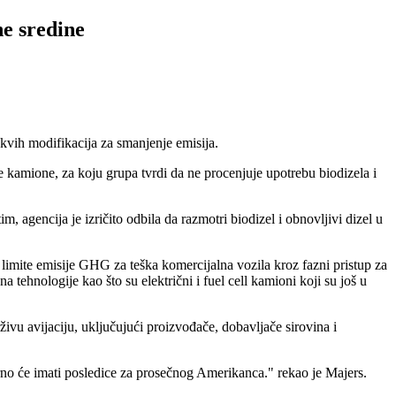
ne sredine
kakvih modifikacija za smanjenje emisija.
 kamione, za koju grupa tvrdi da ne procenjuje upotrebu biodizela i
 agencija je izričito odbila da razmotri biodizel i obnovljivi dizel u
limite emisije GHG za teška komercijalna vozila kroz fazni pristup za
ehnologije kao što su električni i fuel cell kamioni koji su još u
ivu avijaciju, uključujući proizvođače, dobavljače sirovina i
urno će imati posledice za prosečnog Amerikanca." rekao je Majers.