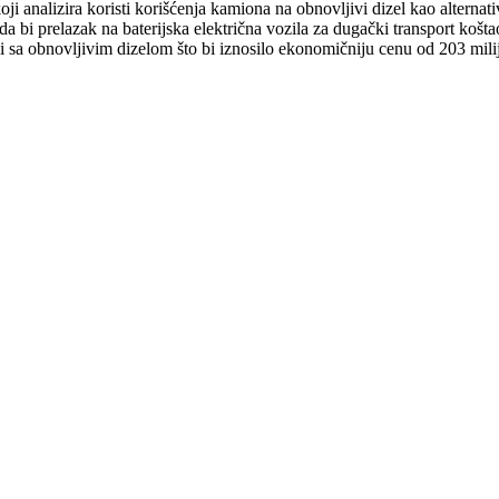
koji analizira koristi korišćenja kamiona na obnovljivi dizel kao alterna
 bi prelazak na baterijska električna vozila za dugački transport košta
 sa obnovljivim dizelom što bi iznosilo ekonomičniju cenu od 203 mili