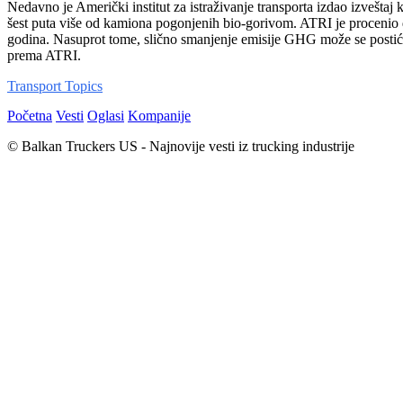
Nedavno je Američki institut za istraživanje transporta izdao izveštaj 
šest puta više od kamiona pogonjenih bio-gorivom. ATRI je procenio da
godina. Nasuprot tome, slično smanjenje emisije GHG može se postići
prema ATRI.
Transport Topics
Početna
Vesti
Oglasi
Kompanije
© Balkan Truckers US - Najnovije vesti iz trucking industrije