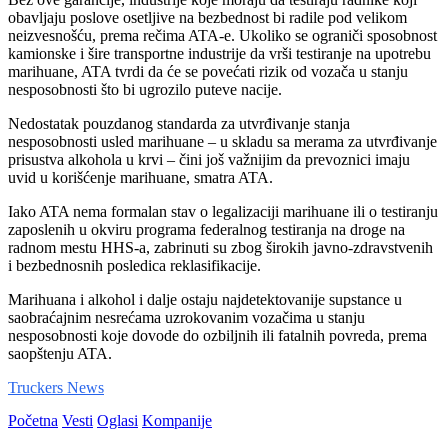
obavljaju poslove osetljive na bezbednost bi radile pod velikom
neizvesnošću, prema rečima ATA-e. Ukoliko se ograniči sposobnost
kamionske i šire transportne industrije da vrši testiranje na upotrebu
marihuane, ATA tvrdi da će se povećati rizik od vozača u stanju
nesposobnosti što bi ugrozilo puteve nacije.
Nedostatak pouzdanog standarda za utvrđivanje stanja
nesposobnosti usled marihuane – u skladu sa merama za utvrđivanje
prisustva alkohola u krvi – čini još važnijim da prevoznici imaju
uvid u korišćenje marihuane, smatra ATA.
Iako ATA nema formalan stav o legalizaciji marihuane ili o testiranju
zaposlenih u okviru programa federalnog testiranja na droge na
radnom mestu HHS-a, zabrinuti su zbog širokih javno-zdravstvenih
i bezbednosnih posledica reklasifikacije.
Marihuana i alkohol i dalje ostaju najdetektovanije supstance u
saobraćajnim nesrećama uzrokovanim vozačima u stanju
nesposobnosti koje dovode do ozbiljnih ili fatalnih povreda, prema
saopštenju ATA.
Truckers News
Početna
Vesti
Oglasi
Kompanije