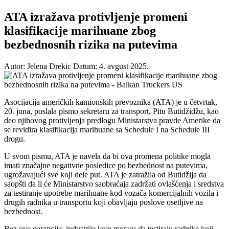
ATA izražava protivljenje promeni
klasifikacije marihuane zbog
bezbednosnih rizika na putevima
Autor: Jelena Drekic
Datum: 4. avgust 2025.
Asocijacija američkih kamionskih prevoznika (ATA) je u četvrtak,
20. juna, poslala pismo sekretaru za transport, Pitu Butidžidžu, kao
deo njihovog protivljenja predlogu Ministarstva pravde Amerike da
se revidira klasifikacija marihuane sa Schedule I na Schedule III
drogu.
U svom pismu, ATA je navela da bi ova promena politike mogla
imati značajne negativne posledice po bezbednost na putevima,
ugrožavajući sve koji dele put. ATA je zatražila od Butidžija da
saopšti da li će Ministarstvo saobraćaja zadržati ovlašćenja i sredstva
za testiranje upotrebe marihuane kod vozača komercijalnih vozila i
drugih radnika u transportu koji obavljaju poslove osetljive na
bezbednost.
Bez ove garancije, industrije koje moraju da testiraju radnike koji