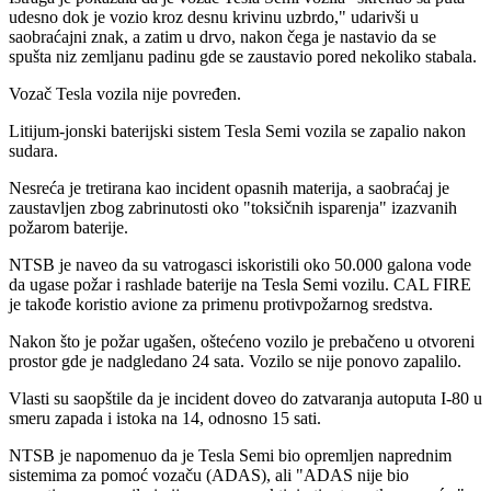
udesno dok je vozio kroz desnu krivinu uzbrdo," udarivši u
saobraćajni znak, a zatim u drvo, nakon čega je nastavio da se
spušta niz zemljanu padinu gde se zaustavio pored nekoliko stabala.
Vozač Tesla vozila nije povređen.
Litijum-jonski baterijski sistem Tesla Semi vozila se zapalio nakon
sudara.
Nesreća je tretirana kao incident opasnih materija, a saobraćaj je
zaustavljen zbog zabrinutosti oko "toksičnih isparenja" izazvanih
požarom baterije.
NTSB je naveo da su vatrogasci iskoristili oko 50.000 galona vode
da ugase požar i rashlade baterije na Tesla Semi vozilu. CAL FIRE
je takođe koristio avione za primenu protivpožarnog sredstva.
Nakon što je požar ugašen, oštećeno vozilo je prebačeno u otvoreni
prostor gde je nadgledano 24 sata. Vozilo se nije ponovo zapalilo.
Vlasti su saopštile da je incident doveo do zatvaranja autoputa I-80 u
smeru zapada i istoka na 14, odnosno 15 sati.
NTSB je napomenuo da je Tesla Semi bio opremljen naprednim
sistemima za pomoć vozaču (ADAS), ali "ADAS nije bio