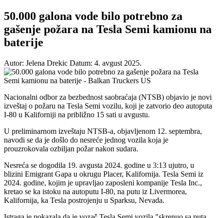
50.000 galona vode bilo potrebno za
gašenje požara na Tesla Semi kamionu na
baterije
Autor: Jelena Drekic
Datum: 4. avgust 2025.
Nacionalni odbor za bezbednost saobraćaja (NTSB) objavio je novi
izveštaj o požaru na Tesla Semi vozilu, koji je zatvorio deo autoputa
I-80 u Kaliforniji na približno 15 sati u avgustu.
U preliminarnom izveštaju NTSB-a, objavljenom 12. septembra,
navodi se da je došlo do nesreće jednog vozila koja je
prouzrokovala ozbiljan požar nakon sudara.
Nesreća se dogodila 19. avgusta 2024. godine u 3:13 ujutro, u
blizini Emigrant Gapa u okrugu Placer, Kalifornija. Tesla Semi iz
2024. godine, kojim je upravljao zaposleni kompanije Tesla Inc.,
kretao se ka istoku na autoputu I-80, na putu iz Livermorea,
Kalifornija, ka Tesla postrojenju u Sparksu, Nevada.
Istraga je pokazala da je vozač Tesla Semi vozila "skrenuo sa puta