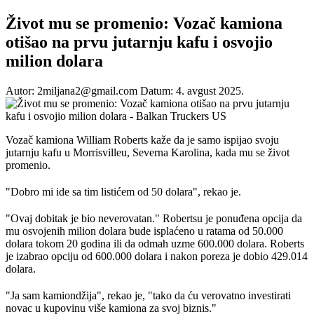
Život mu se promenio: Vozač kamiona
otišao na prvu jutarnju kafu i osvojio
milion dolara
Autor: 2miljana2@gmail.com
Datum: 4. avgust 2025.
Vozač kamiona William Roberts kaže da je samo ispijao svoju
jutarnju kafu u Morrisvilleu, Severna Karolina, kada mu se život
promenio.
"Dobro mi ide sa tim listićem od 50 dolara", rekao je.
"Ovaj dobitak je bio neverovatan." Robertsu je ponuđena opcija da
mu osvojenih milion dolara bude isplaćeno u ratama od 50.000
dolara tokom 20 godina ili da odmah uzme 600.000 dolara. Roberts
je izabrao opciju od 600.000 dolara i nakon poreza je dobio 429.014
dolara.
"Ja sam kamiondžija", rekao je, "tako da ću verovatno investirati
novac u kupovinu više kamiona za svoj biznis."