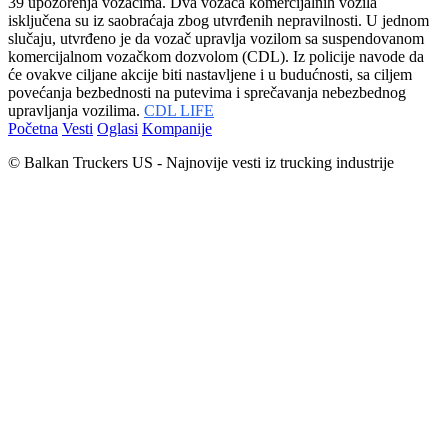
39 upozorenja vozačima. Dva vozača komercijalnih vozila
isključena su iz saobraćaja zbog utvrđenih nepravilnosti. U jednom
slučaju, utvrđeno je da vozač upravlja vozilom sa suspendovanom
komercijalnom vozačkom dozvolom (CDL). Iz policije navode da
će ovakve ciljane akcije biti nastavljene i u budućnosti, sa ciljem
povećanja bezbednosti na putevima i sprečavanja nebezbednog
upravljanja vozilima.
CDL LIFE
Početna
Vesti
Oglasi
Kompanije
© Balkan Truckers US - Najnovije vesti iz trucking industrije