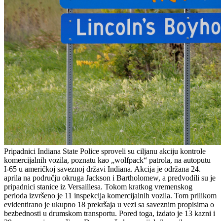
Pripadnici Indiana State Police sproveli su ciljanu akciju kontrole
komercijalnih vozila, poznatu kao „wolfpack“ patrola, na autoputu
I-65 u američkoj saveznoj državi Indiana. Akcija je održana 24.
aprila na području okruga Jackson i Bartholomew, a predvodili su je
pripadnici stanice iz Versaillesa. Tokom kratkog vremenskog
perioda izvršeno je 11 inspekcija komercijalnih vozila. Tom prilikom
evidentirano je ukupno 18 prekršaja u vezi sa saveznim propisima o
bezbednosti u drumskom transportu. Pored toga, izdato je 13 kazni i