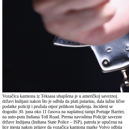
Vozačica kamiona iz Teksasa uhapšena je u američkoj saveznoj
državi Indijani nakon što je odbila da plati putarinu, dala lažne lične
podatke policiji i pružala otpor prilikom hapšenja. Incident se
dogodio 30. juna oko 11 časova na naplatnoj rampi Portage Barrier,
na auto-putu Indiana Toll Road. Prema navodima Policije savezne
države Indijana (Indiana State Police – ISP), patrola je upućena na
lice mesta nakon prijave da vozačica kamiona marke Volvo odbija