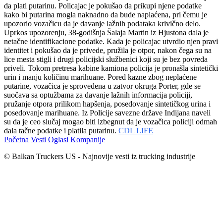
da plati putarinu. Policajac je pokušao da prikupi njene podatke
kako bi putarina mogla naknadno da bude naplaćena, pri čemu je
upozorio vozačicu da je davanje lažnih podataka krivično delo.
Uprkos upozorenju, 38-godišnja Šalaja Martin iz Hjustona dala je
netačne identifikacione podatke. Kada je policajac utvrdio njen pravi
identitet i pokušao da je privede, pružila je otpor, nakon čega su na
lice mesta stigli i drugi policijski službenici koji su je bez povreda
priveli. Tokom pretresa kabine kamiona policija je pronašla sintetički
urin i manju količinu marihuane. Pored kazne zbog neplaćene
putarine, vozačica je sprovedena u zatvor okruga Porter, gde se
suočava sa optužbama za davanje lažnih informacija policiji,
pružanje otpora prilikom hapšenja, posedovanje sintetičkog urina i
posedovanje marihuane. Iz Policije savezne države Indijana naveli
su da je ceo slučaj mogao biti izbegnut da je vozačica policiji odmah
dala tačne podatke i platila putarinu.
CDL LIFE
Početna
Vesti
Oglasi
Kompanije
© Balkan Truckers US - Najnovije vesti iz trucking industrije