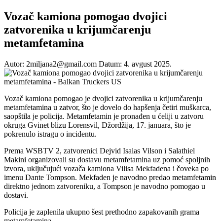
Vozač kamiona pomogao dvojici
zatvorenika u krijumčarenju
metamfetamina
Autor: 2miljana2@gmail.com
Datum: 4. avgust 2025.
Vozač kamiona pomogao je dvojici zatvorenika u krijumčarenju
metamfetamina u zatvor, što je dovelo do hapšenja četiri muškarca,
saopštila je policija. Metamfetamin je pronađen u ćeliji u zatvoru
okruga Gvinet blizu Lorensvil, Džordžija, 17. januara, što je
pokrenulo istragu o incidentu.
Prema WSBTV 2, zatvorenici Dejvid Isaias Vilson i Salathiel
Makini organizovali su dostavu metamfetamina uz pomoć spoljnih
izvora, uključujući vozača kamiona Vilisa Mekfadena i čoveka po
imenu Dante Tompson. Mekfaden je navodno predao metamfetamin
direktno jednom zatvoreniku, a Tompson je navodno pomogao u
dostavi.
Policija je zaplenila ukupno šest prethodno zapakovanih grama
metamfetamina.