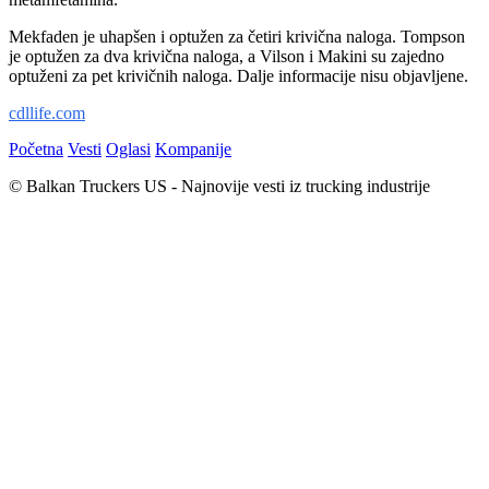
Mekfaden je uhapšen i optužen za četiri krivična naloga. Tompson
je optužen za dva krivična naloga, a Vilson i Makini su zajedno
optuženi za pet krivičnih naloga. Dalje informacije nisu objavljene.
cdllife.com
Početna
Vesti
Oglasi
Kompanije
© Balkan Truckers US - Najnovije vesti iz trucking industrije