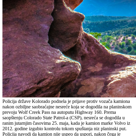
Policija države Kolorado podnela je prijave protiv vozača kamiona
nakon ozbiljne saobraćajne nesreće koja se dogodila na planinskom
prevoju Wolf Creek Pass na autoputu Highway 160. Prema
saopštenju Colorado State Patrol-a (CSP), nesreća se dogodila u
ranim jutarnjim časovima 25. maja, kada je kamion marke Volvo iz
2012. godine izgubio kontrolu tokom spuštanja niz planinski put.
Policija navodi da kamion nije uspeo da uspori, nakon čega je