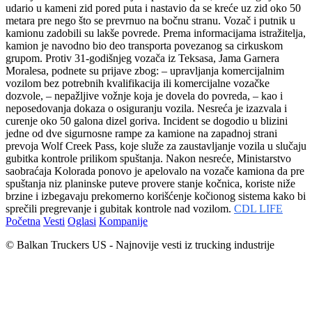
udario u kameni zid pored puta i nastavio da se kreće uz zid oko 50
metara pre nego što se prevrnuo na bočnu stranu. Vozač i putnik u
kamionu zadobili su lakše povrede. Prema informacijama istražitelja,
kamion je navodno bio deo transporta povezanog sa cirkuskom
grupom. Protiv 31-godišnjeg vozača iz Teksasa, Jama Garnera
Moralesa, podnete su prijave zbog: – upravljanja komercijalnim
vozilom bez potrebnih kvalifikacija ili komercijalne vozačke
dozvole, – nepažljive vožnje koja je dovela do povreda, – kao i
neposedovanja dokaza o osiguranju vozila. Nesreća je izazvala i
curenje oko 50 galona dizel goriva. Incident se dogodio u blizini
jedne od dve sigurnosne rampe za kamione na zapadnoj strani
prevoja Wolf Creek Pass, koje služe za zaustavljanje vozila u slučaju
gubitka kontrole prilikom spuštanja. Nakon nesreće, Ministarstvo
saobraćaja Kolorada ponovo je apelovalo na vozače kamiona da pre
spuštanja niz planinske puteve provere stanje kočnica, koriste niže
brzine i izbegavaju prekomerno korišćenje kočionog sistema kako bi
sprečili pregrevanje i gubitak kontrole nad vozilom.
CDL LIFE
Početna
Vesti
Oglasi
Kompanije
© Balkan Truckers US - Najnovije vesti iz trucking industrije