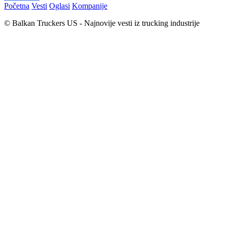
Početna
Vesti
Oglasi
Kompanije
© Balkan Truckers US - Najnovije vesti iz trucking industrije