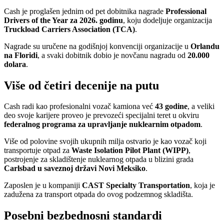
Cash je proglašen jednim od pet dobitnika nagrade
Professional
Drivers of the Year za 2026. godinu
, koju dodeljuje organizacija
Truckload Carriers Association (TCA)
.
Nagrade su uručene na godišnjoj konvenciji organizacije u
Orlandu
na Floridi
, a svaki dobitnik dobio je novčanu nagradu od
20.000
dolara
.
Više od četiri decenije na putu
Cash radi kao profesionalni vozač kamiona već
43 godine
, a veliki
deo svoje karijere proveo je prevozeći specijalni teret u okviru
federalnog programa za upravljanje nuklearnim otpadom
.
Više od polovine svojih ukupnih milja ostvario je kao vozač koji
transportuje otpad za
Waste Isolation Pilot Plant (WIPP)
,
postrojenje za skladištenje nuklearnog otpada u blizini grada
Carlsbad u saveznoj državi Novi Meksiko
.
Zaposlen je u kompaniji
CAST Specialty Transportation
, koja je
zadužena za transport otpada do ovog podzemnog skladišta.
Posebni bezbednosni standardi