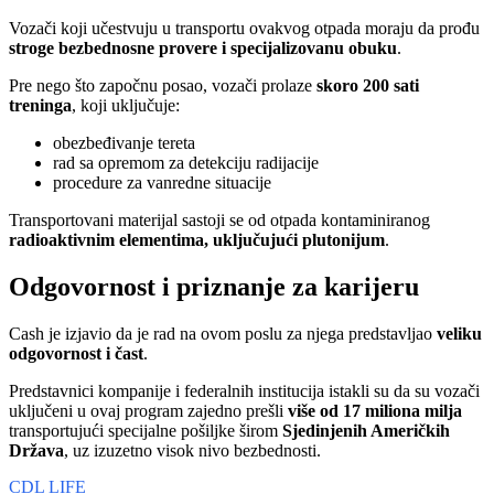
Vozači koji učestvuju u transportu ovakvog otpada moraju da prođu
stroge bezbednosne provere i specijalizovanu obuku
.
Pre nego što započnu posao, vozači prolaze
skoro 200 sati
treninga
, koji uključuje:
obezbeđivanje tereta
rad sa opremom za detekciju radijacije
procedure za vanredne situacije
Transportovani materijal sastoji se od otpada kontaminiranog
radioaktivnim elementima, uključujući plutonijum
.
Odgovornost i priznanje za karijeru
Cash je izjavio da je rad na ovom poslu za njega predstavljao
veliku
odgovornost i čast
.
Predstavnici kompanije i federalnih institucija istakli su da su vozači
uključeni u ovaj program zajedno prešli
više od 17 miliona milja
transportujući specijalne pošiljke širom
Sjedinjenih Američkih
Država
, uz izuzetno visok nivo bezbednosti.
CDL LIFE