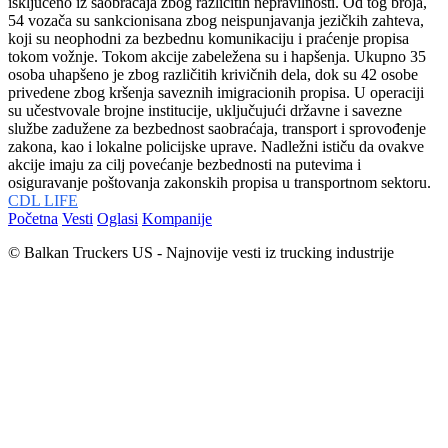
isključeno iz saobraćaja zbog različitih nepravilnosti. Od tog broja,
54 vozača su sankcionisana zbog neispunjavanja jezičkih zahteva,
koji su neophodni za bezbednu komunikaciju i praćenje propisa
tokom vožnje. Tokom akcije zabeležena su i hapšenja. Ukupno 35
osoba uhapšeno je zbog različitih krivičnih dela, dok su 42 osobe
privedene zbog kršenja saveznih imigracionih propisa. U operaciji
su učestvovale brojne institucije, uključujući državne i savezne
službe zadužene za bezbednost saobraćaja, transport i sprovođenje
zakona, kao i lokalne policijske uprave. Nadležni ističu da ovakve
akcije imaju za cilj povećanje bezbednosti na putevima i
osiguravanje poštovanja zakonskih propisa u transportnom sektoru.
CDL LIFE
Početna
Vesti
Oglasi
Kompanije
© Balkan Truckers US - Najnovije vesti iz trucking industrije