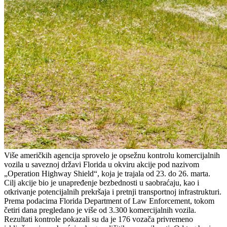
Više američkih agencija sprovelo je opsežnu kontrolu komercijalnih
vozila u saveznoj državi Florida u okviru akcije pod nazivom
„Operation Highway Shield“, koja je trajala od 23. do 26. marta.
Cilj akcije bio je unapređenje bezbednosti u saobraćaju, kao i
otkrivanje potencijalnih prekršaja i pretnji transportnoj infrastrukturi.
Prema podacima Florida Department of Law Enforcement, tokom
četiri dana pregledano je više od 3.300 komercijalnih vozila.
Rezultati kontrole pokazali su da je 176 vozača privremeno