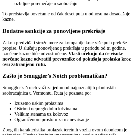
ozbiljne poremećaje u saobraćaju
To predstavlja povećanje od čak deset puta u odnosu na dosadašnje
kazne.
Dodatne sankcije za ponovljene prekršaje
Zakon predviđa i strože mere za kompanije koje više puta prekrše
propise. U slučaju ponovljenog prekršaja u periodu od tri godine,
izrečene kazne biće udvostručene.
Vlasti očekuju da će visoke
novčane kazne odvratiti prevoznike od pokušaja prolaska kroz
ovu zabranjenu rutu.
Zašto je Smuggler’s Notch problematičan?
Smuggler’s Notch važi za jednu od najpoznatijih planinskih
saobraćajnica u Vermontu. Ruta je poznata po:
Izuzetno uskim prolazima
Oštrim i nepreglednim krivinama
Velikim stenama uz kolovoz
Ograničenom prostoru za manevrisanje
Zbog tih karakteristika prolazak teretnih vozila ovom deonicom je