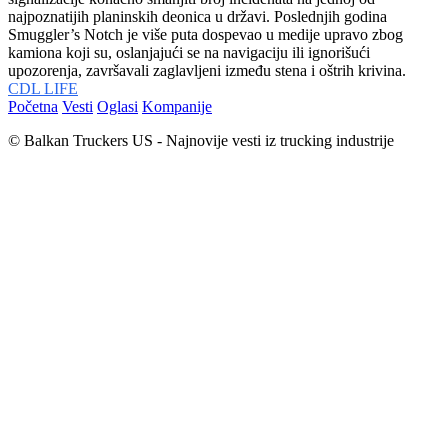
najpoznatijih planinskih deonica u državi. Poslednjih godina
Smuggler’s Notch je više puta dospevao u medije upravo zbog
kamiona koji su, oslanjajući se na navigaciju ili ignorišući
upozorenja, završavali zaglavljeni između stena i oštrih krivina.
CDL LIFE
Početna
Vesti
Oglasi
Kompanije
© Balkan Truckers US - Najnovije vesti iz trucking industrije