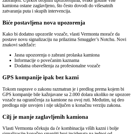
zabranjen. Uprkos brojnim upozorenjima, svake godine više
kamiona ostane zaglavljeno, što često dovodi do višesatnih
zatvaranja puta i skupih intervencija.
Biće postavljena nova upozorenja
Kako bi dodatno upozorile vozače, vlasti Vermonta moraće da
postave novu signalizaciju na prilazima Smuggler’s Notchu. Novi
znakovi sadržaće:
Jasna upozorenja o zabrani prolaska kamiona
Informacije o povećanim kaznama
Dodatna obaveštenja za profesionalne vozače
GPS kompanije ipak bez kazni
Tokom rasprave o zakonu razmatran je i predlog prema kojem bi
GPS kompanije bile kažnjavane sa 2.000 dolara ukoliko ne upozore
vozače na ograničenja za kamione na ovoj ruti. Međutim, taj deo
predloga nije usvojen i nije uključen u konačnu verziju zakona.
Cilj je manje zaglavljenih kamiona
Vlasti Vermonta očekuju da će kombinacija viših kazni i bolje
signalizacije konačno smanjiti broj incidenata na jednoj od