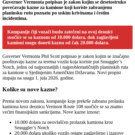
Guverner Vermonta potpisao je zakon kojim se desetostruko
povećavaju kazne za kamione koji koriste zabranjenu
planinsku rutu poznatu po uskim krivinama i čestim
incidentima.
Kompanije čiji vozači budu zatečeni na ovoj deonici
suočiće se sa kaznom od 10.000 dolara, dok zaglavljeni
kamioni mogu doneti kaznu od čak 20.000 dolara.
Guverner Vermonta Phil Scott potpisao je zakon kojim se značajno
pooštravaju kazne za teretna vozila koja koriste put Smuggler’s
Notch, jednu od najpoznatijih i najproblematičnijih planinskih ruta
za kamione u Sjedinjenim Američkim Državama. Novi propisi
stupaju na snagu 1. jula 2026. godine.
Kolike su nove kazne?
Prema novom zakonu, kompanije koje prekrše zabranu prolaska
kamiona kroz deonicu Vermont Route 108 suočiće se sa znatno
većim finansijskim sankcijama. Nove kazne iznose:
10.000 dolara za neovlašćen prolazak kamiona kroz
Smuggler’s Notch
20.000 dolara ukoliko vozilo ostane zaglavljeno i izazove