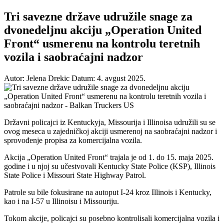
Tri savezne države udružile snage za
dvonedeljnu akciju „Operation United
Front“ usmerenu na kontrolu teretnih
vozila i saobraćajni nadzor
Autor: Jelena Drekic
Datum: 4. avgust 2025.
Državni policajci iz Kentuckyja, Missourija i Illinoisa udružili su se
ovog meseca u zajedničkoj akciji usmerenoj na saobraćajni nadzor i
sprovođenje propisa za komercijalna vozila.
Akcija „Operation United Front“ trajala je od 1. do 15. maja 2025.
godine i u njoj su učestvovali Kentucky State Police (KSP), Illinois
State Police i Missouri State Highway Patrol.
Patrole su bile fokusirane na autoput I-24 kroz Illinois i Kentucky,
kao i na I-57 u Illinoisu i Missouriju.
Tokom akcije, policajci su posebno kontrolisali komercijalna vozila i