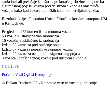
sankcionisali prekršaje kao što su prekoračenje brzine, neupotreba
sigurnosnog pojasa, vožnja pod dejstvom alkohola i ometajuća
vožnja, kako kod vozača putničkih tako i komercijalnih vozila.
Rezultati akcije „Operation United Front“ na koridoru autoputa I-24
u Kentuckyju:
Pregledano 272 komercijalna motorna vozila
53 vozila su stavljena van saobraćaja
16 vozača je isključeno iz saobraćaja
Izdato 83 kazne za prekoračenje brzine
Izdato 37 kazni za nepažljivu i opasnu vožnju
Izdato 22 kazne za neupotrebu sigurnosnog pojasa
4 vozača uhapšena zbog vožnje pod uticajem alkohola
CDL LIFE
Početna
Vesti
Oglasi
Kompanije
© Balkan Truckers US - Najnovije vesti iz trucking industrije