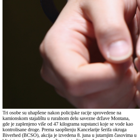
Tri osobe su uhapšene nakon policijske racije sprovedene na
kamionskom stajalištu u ruralnom delu savezne države Montana,
gde je zaplenjeno više od 47 kilograma supstanci koje se vode kao
kontrolisane droge. Prema saopštenju Kancelarije šerifa okruga
Biverhed (BCSO), akcija je izvedena 8. juna u jutarnjim časovima u