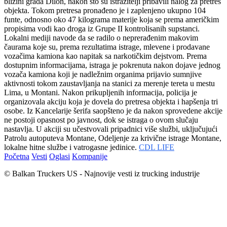
blizini grada Dilon, nakon što su istražitelji pribavili nalog za pretres
objekta. Tokom pretresa pronađeno je i zaplenjeno ukupno 104
funte, odnosno oko 47 kilograma materije koja se prema američkim
propisima vodi kao droga iz Grupe II kontrolisanih supstanci.
Lokalni mediji navode da se radilo o neprerađenim makovim
čaurama koje su, prema rezultatima istrage, mlevene i prodavane
vozačima kamiona kao napitak sa narkotičkim dejstvom. Prema
dostupnim informacijama, istraga je pokrenuta nakon dojave jednog
vozača kamiona koji je nadležnim organima prijavio sumnjive
aktivnosti tokom zaustavljanja na stanici za merenje tereta u mestu
Lima, u Montani. Nakon prikupljenih informacija, policija je
organizovala akciju koja je dovela do pretresa objekta i hapšenja tri
osobe. Iz Kancelarije šerifa saopšteno je da nakon sprovedene akcije
ne postoji opasnost po javnost, dok se istraga o ovom slučaju
nastavlja. U akciji su učestvovali pripadnici više službi, uključujući
Patrolu autoputeva Montane, Odeljenje za krivične istrage Montane,
lokalne hitne službe i vatrogasne jedinice.
CDL LIFE
Početna
Vesti
Oglasi
Kompanije
© Balkan Truckers US - Najnovije vesti iz trucking industrije