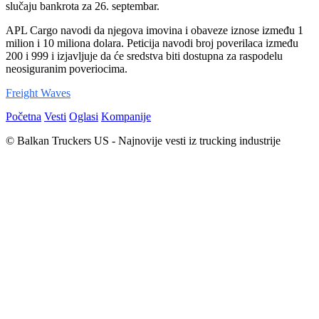
slučaju bankrota za 26. septembar.
APL Cargo navodi da njegova imovina i obaveze iznose između 1
milion i 10 miliona dolara. Peticija navodi broj poverilaca između
200 i 999 i izjavljuje da će sredstva biti dostupna za raspodelu
neosiguranim poveriocima.
Freight Waves
Početna
Vesti
Oglasi
Kompanije
© Balkan Truckers US - Najnovije vesti iz trucking industrije