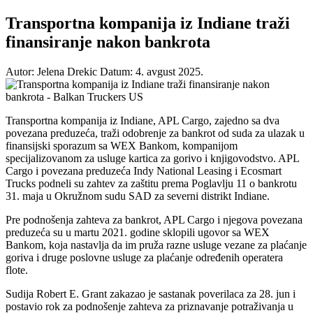
Transportna kompanija iz Indiane traži
finansiranje nakon bankrota
Autor: Jelena Drekic
Datum: 4. avgust 2025.
Transportna kompanija iz Indiane, APL Cargo, zajedno sa dva
povezana preduzeća, traži odobrenje za bankrot od suda za ulazak u
finansijski sporazum sa WEX Bankom, kompanijom
specijalizovanom za usluge kartica za gorivo i knjigovodstvo. APL
Cargo i povezana preduzeća Indy National Leasing i Ecosmart
Trucks podneli su zahtev za zaštitu prema Poglavlju 11 o bankrotu
31. maja u Okružnom sudu SAD za severni distrikt Indiane.
Pre podnošenja zahteva za bankrot, APL Cargo i njegova povezana
preduzeća su u martu 2021. godine sklopili ugovor sa WEX
Bankom, koja nastavlja da im pruža razne usluge vezane za plaćanje
goriva i druge poslovne usluge za plaćanje određenih operatera
flote.
Sudija Robert E. Grant zakazao je sastanak poverilaca za 28. jun i
postavio rok za podnošenje zahteva za priznavanje potraživanja u