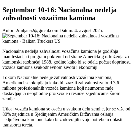
Septembar 10-16: Nacionalna nedelja
zahvalnosti vozačima kamiona
Autor: 2miljana2@gmail.com
Datum: 4. avgust 2025.
Nacionalna nedelja zahvalnosti vozačima kamiona je godišnja
manifestacija i program pokrenut od strane Američkog udruženja za
kamionski saobraćaj 1988. godine kako bi se odala počast doprinosu
vozača kamiona svakodnevnom životu i ekonomiji.
Tokom Nacionalne nedelje zahvalnosti vozačima kamiona,
Amerikanci se okupljaju kako bi izrazili zahvalnost za trud 3,6
miliona profesionalnih vozača kamiona koji neumorno rade
dostavljajući neophodne proizvode i resurse zajednicama širom
zemlje.
Uticaj vozača kamiona se oseća u svakom delu zemlje, jer se više od
80% zajednica u Sjedinjenim Američkim Državama oslanja
isključivo na kamione kako bi zadovoljili svoje potrebe u oblasti
transporta tereta.