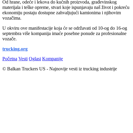
Od hrane, odeće i lekova do kućnih proizvoda, građevinskog
materijala i teške opreme, stvari koje ispunjavaju naš život i pokreću
ekonomiju postaju dostupne zahvaljujući kamionima i njihovim
vozačima.
U okviru ove manifestacije koja će se održavati od 10-og do 16-og
septembra više kompanija imaće posebne ponude za profesionalne
vozače.
trucking.org
Početna
Vesti
Oglasi
Kompanije
© Balkan Truckers US - Najnovije vesti iz trucking industrije