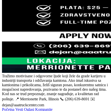
Tražimo motivisane i odgovorne ljude koji žele da grade karijeru u
industriji transporta i održavanja kamiona. Ako imaš iskustva sa
kamionima i prikolicama, želiš siguran posao, konkurentnu satnicu i
mogućnost napredovanja, pozivamo te da postaneš deo našeg tima.
Kod nas se trud prepoznaje, znanje nagrađuje, a kvalitetan rad
poštuje. 📍 Merrionette Park, Illinois 📞 (206) 639-8691 ✉️
dejan@aaatruckcenter.com
Početna
Vesti
Oglasi
Kompanije