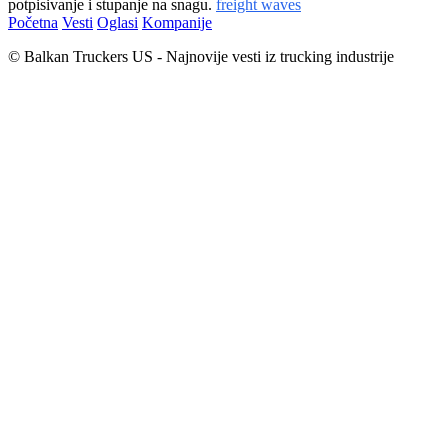
potpisivanje i stupanje na snagu.
freight waves
Početna
Vesti
Oglasi
Kompanije
© Balkan Truckers US - Najnovije vesti iz trucking industrije