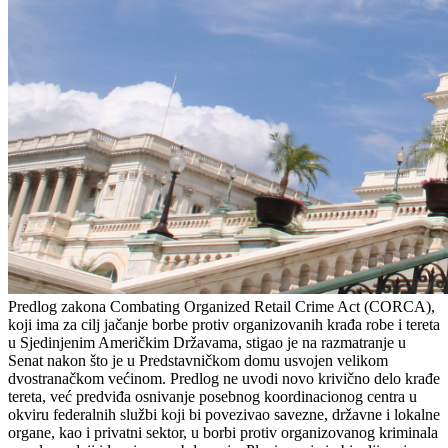
Predlog zakona Combating Organized Retail Crime Act (CORCA),
koji ima za cilj jačanje borbe protiv organizovanih krađa robe i tereta
u Sjedinjenim Američkim Državama, stigao je na razmatranje u
Senat nakon što je u Predstavničkom domu usvojen velikom
dvostranačkom većinom. Predlog ne uvodi novo krivično delo krađe
tereta, već predviđa osnivanje posebnog koordinacionog centra u
okviru federalnih službi koji bi povezivao savezne, državne i lokalne
organe, kao i privatni sektor, u borbi protiv organizovanog kriminala