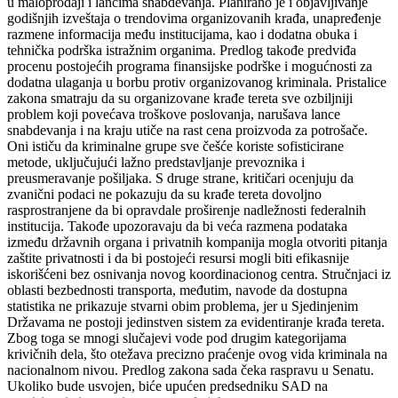
u maloprodaji i lancima snabdevanja. Planirano je i objavljivanje
godišnjih izveštaja o trendovima organizovanih krađa, unapređenje
razmene informacija među institucijama, kao i dodatna obuka i
tehnička podrška istražnim organima. Predlog takođe predviđa
procenu postojećih programa finansijske podrške i mogućnosti za
dodatna ulaganja u borbu protiv organizovanog kriminala. Pristalice
zakona smatraju da su organizovane krađe tereta sve ozbiljniji
problem koji povećava troškove poslovanja, narušava lance
snabdevanja i na kraju utiče na rast cena proizvoda za potrošače.
Oni ističu da kriminalne grupe sve češće koriste sofisticirane
metode, uključujući lažno predstavljanje prevoznika i
preusmeravanje pošiljaka. S druge strane, kritičari ocenjuju da
zvanični podaci ne pokazuju da su krađe tereta dovoljno
rasprostranjene da bi opravdale proširenje nadležnosti federalnih
institucija. Takođe upozoravaju da bi veća razmena podataka
između državnih organa i privatnih kompanija mogla otvoriti pitanja
zaštite privatnosti i da bi postojeći resursi mogli biti efikasnije
iskorišćeni bez osnivanja novog koordinacionog centra. Stručnjaci iz
oblasti bezbednosti transporta, međutim, navode da dostupna
statistika ne prikazuje stvarni obim problema, jer u Sjedinjenim
Državama ne postoji jedinstven sistem za evidentiranje krađa tereta.
Zbog toga se mnogi slučajevi vode pod drugim kategorijama
krivičnih dela, što otežava precizno praćenje ovog vida kriminala na
nacionalnom nivou. Predlog zakona sada čeka raspravu u Senatu.
Ukoliko bude usvojen, biće upućen predsedniku SAD na