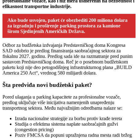
profesionalne vozače, kao i niz mera usmerenih na bezbednost i
efikasnost transportne industrije.
Ako bude usvojen, paket će obezbediti 200 miliona dolara
za izgradnju i proširenje parking prostora za kamione
širom Sjedinjenih Američkih Država.
Odbor za budžetska izdvajanja Predstavničkog doma Kongresa
SAD odobrio je predlog finansiranja saobraćajnog sektora za
fiskalnu 2027. godinu. Predlog sada ide na razmatranje pred punim
sastavom Predstavničkog doma. Reč je o posebnom budžetskom
paketu koji nije deo petogodišnjeg infrastrukturnog plana „BUILD
America 250 Act“, vrednog 580 milijardi dolara.
Šta predviđa novi budžetski paket?
Pored ulaganja u parking kapacitete za profesionalne vozače,
predlog uključuje više inicijativa namenjenih unapređenju
transportnog sektora. Među najvažnijim odredbama nalaze se:
Izrada nacionalne strategije za borbu protiv krađe tereta
Studija o efektima sistema naplate saobraćajnih gužvi
(congestion pricing)
Poziv FMCSA da popuni upražnjena radna mesta radi bržeg