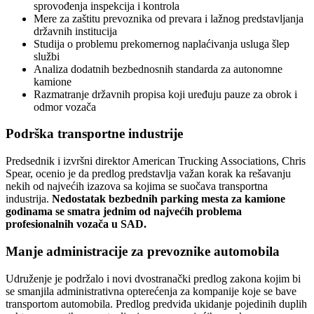
sprovođenja inspekcija i kontrola
Mere za zaštitu prevoznika od prevara i lažnog predstavljanja
državnih institucija
Studija o problemu prekomernog naplaćivanja usluga šlep
službi
Analiza dodatnih bezbednosnih standarda za autonomne
kamione
Razmatranje državnih propisa koji uređuju pauze za obrok i
odmor vozača
Podrška transportne industrije
Predsednik i izvršni direktor American Trucking Associations, Chris
Spear, ocenio je da predlog predstavlja važan korak ka rešavanju
nekih od najvećih izazova sa kojima se suočava transportna
industrija.
Nedostatak bezbednih parking mesta za kamione
godinama se smatra jednim od najvećih problema
profesionalnih vozača u SAD.
Manje administracije za prevoznike automobila
Udruženje je podržalo i novi dvostranački predlog zakona kojim bi
se smanjila administrativna opterećenja za kompanije koje se bave
transportom automobila. Predlog predviđa ukidanje pojedinih duplih