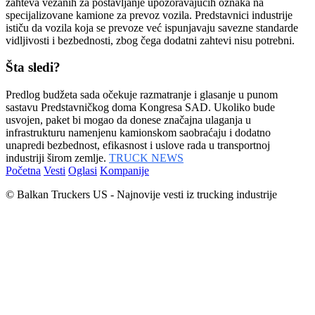
zahteva vezanih za postavljanje upozoravajućih oznaka na
specijalizovane kamione za prevoz vozila. Predstavnici industrije
ističu da vozila koja se prevoze već ispunjavaju savezne standarde
vidljivosti i bezbednosti, zbog čega dodatni zahtevi nisu potrebni.
Šta sledi?
Predlog budžeta sada očekuje razmatranje i glasanje u punom
sastavu Predstavničkog doma Kongresa SAD. Ukoliko bude
usvojen, paket bi mogao da donese značajna ulaganja u
infrastrukturu namenjenu kamionskom saobraćaju i dodatno
unapredi bezbednost, efikasnost i uslove rada u transportnoj
industriji širom zemlje.
TRUCK NEWS
Početna
Vesti
Oglasi
Kompanije
© Balkan Truckers US - Najnovije vesti iz trucking industrije