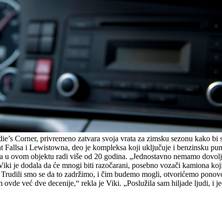
die’s Corner, privremeno zatvara svoja vrata za zimsku sezonu kako bi
Fallsa i Lewistowna, deo je kompleksa koji uključuje i benzinsku pump
oja u ovom objektu radi više od 20 godina. „Jednostavno nemamo dovol
Viki je dodala da će mnogi biti razočarani, posebno vozači kamiona koj
Trudili smo se da to zadržimo, i čim budemo mogli, otvorićemo ponov
 ovde već dve decenije,“ rekla je Viki. „Poslužila sam hiljade ljudi, 