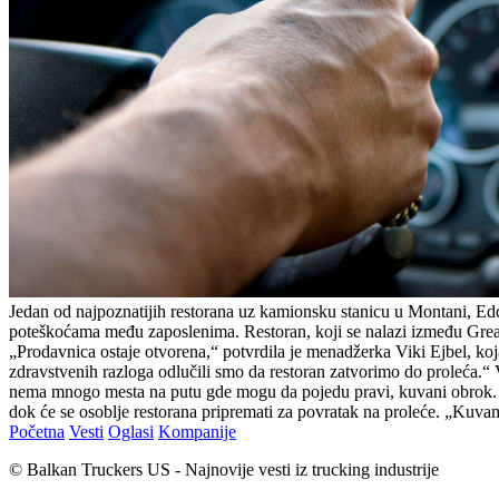
Jedan od najpoznatijih restorana uz kamionsku stanicu u Montani, Ed
poteškoćama među zaposlenima. Restoran, koji se nalazi između Great 
„Prodavnica ostaje otvorena,“ potvrdila je menadžerka Viki Ejbel, k
zdravstvenih razloga odlučili smo da restoran zatvorimo do proleća.“ 
nema mnogo mesta na putu gde mogu da pojedu pravi, kuvani obrok. 
dok će se osoblje restorana pripremati za povratak na proleće. „Kuvam
Početna
Vesti
Oglasi
Kompanije
© Balkan Truckers US - Najnovije vesti iz trucking industrije