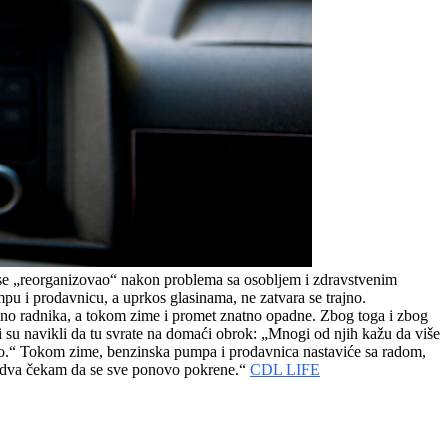
 se „reorganizovao“ nakon problema sa osobljem i zdravstvenim
u i prodavnicu, a uprkos glasinama, ne zatvara se trajno.
jno radnika, a tokom zime i promet znatno opadne. Zbog toga i zbog
i su navikli da tu svrate na domaći obrok: „Mnogi od njih kažu da više
o.“ Tokom zime, benzinska pumpa i prodavnica nastaviće sa radom,
i jedva čekam da se sve ponovo pokrene.“
CDL LIFE