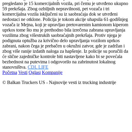
pregledano je 15 komercijalnih vozila, pri čemu je utvrđeno ukupno
59 prekršaja. Zbog ozbiljnih nepravilnosti, pet vozača i tri
komercijalna vozila isključeni su iz saobraćaja dok se utvrđeni
nedostaci ne otklone. Policija je tokom akcije uhapsila 61-godišnjeg
vozača iz Mejna, koji je upravljao pretovarenim kamionom kiperom
uprkos tome što mu je prethodno bila izrečena zabrana upravljanja
vozilima zbog višestrukih saobraćajnih prekršaja. Protiv njega je
podignuta optužba za krivično delo upravljanja vozilom uprkos
zabrani, nakon čega je prebačen u okružni zatvor, gde je zadržan i
zbog više ranije izdatih naloga za hapšenje. Iz policije su poručili da
će slične zajedničke kontrole biti nastavljene kako bi se povećala
bezbednost na putevima i odgovorilo na zabrinutost lokalnog
stanovništva.
CDL LIFE
Početna
Vesti
Oglasi
Kompanije
© Balkan Truckers US - Najnovije vesti iz trucking industrije