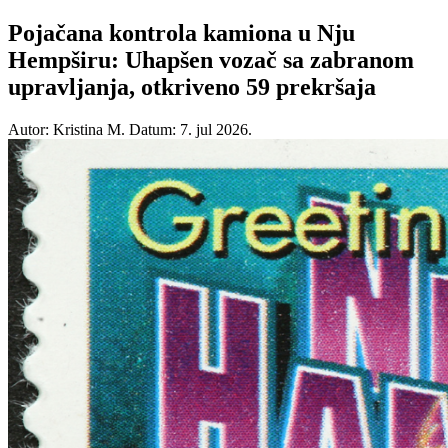
Pojačana kontrola kamiona u Nju
Hempširu: Uhapšen vozač sa zabranom
upravljanja, otkriveno 59 prekršaja
Autor: Kristina M.
Datum: 7. jul 2026.