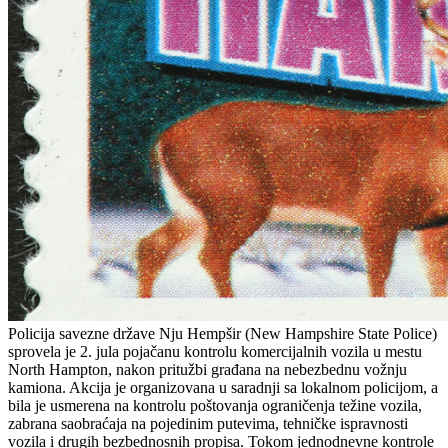
Policija savezne države Nju Hempšir (New Hampshire State Police)
sprovela je 2. jula pojačanu kontrolu komercijalnih vozila u mestu
North Hampton, nakon pritužbi građana na nebezbednu vožnju
kamiona. Akcija je organizovana u saradnji sa lokalnom policijom, a
bila je usmerena na kontrolu poštovanja ograničenja težine vozila,
zabrana saobraćaja na pojedinim putevima, tehničke ispravnosti
vozila i drugih bezbednosnih propisa. Tokom jednodnevne kontrole