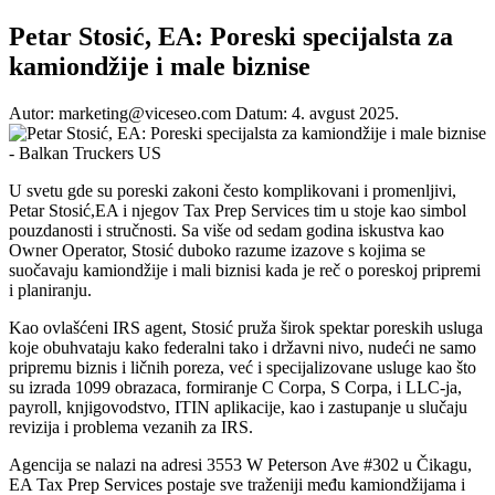
Petar Stosić, EA: Poreski specijalsta za
kamiondžije i male biznise
Autor: marketing@viceseo.com
Datum: 4. avgust 2025.
U svetu gde su poreski zakoni često komplikovani i promenljivi,
Petar Stosić,EA i njegov Tax Prep Services tim u stoje kao simbol
pouzdanosti i stručnosti. Sa više od sedam godina iskustva kao
Owner Operator, Stosić duboko razume izazove s kojima se
suočavaju kamiondžije i mali biznisi kada je reč o poreskoj pripremi
i planiranju.
Kao ovlašćeni IRS agent, Stosić pruža širok spektar poreskih usluga
koje obuhvataju kako federalni tako i državni nivo, nudeći ne samo
pripremu biznis i ličnih poreza, već i specijalizovane usluge kao što
su izrada 1099 obrazaca, formiranje C Corpa, S Corpa, i LLC-ja,
payroll, knjigovodstvo, ITIN aplikacije, kao i zastupanje u slučaju
revizija i problema vezanih za IRS.
Agencija se nalazi na adresi 3553 W Peterson Ave #302 u Čikagu,
EA Tax Prep Services postaje sve traženiji među kamiondžijama i