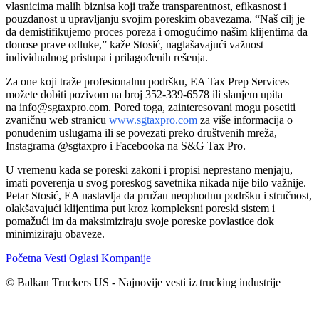
vlasnicima malih biznisa koji traže transparentnost, efikasnost i
pouzdanost u upravljanju svojim poreskim obavezama. “Naš cilj je
da demistifikujemo proces poreza i omogućimo našim klijentima da
donose prave odluke,” kaže Stosić, naglašavajući važnost
individualnog pristupa i prilagođenih rešenja.
Za one koji traže profesionalnu podršku, EA Tax Prep Services
možete dobiti pozivom na broj 352-339-6578 ili slanjem upita
na
info@sgtaxpro.com
. Pored toga, zainteresovani mogu posetiti
zvaničnu web stranicu
www.sgtaxpro.com
za više informacija o
ponuđenim uslugama ili se povezati preko društvenih mreža,
Instagrama @sgtaxpro i Facebooka na S&G Tax Pro.
U vremenu kada se poreski zakoni i propisi neprestano menjaju,
imati poverenja u svog poreskog savetnika nikada nije bilo važnije.
Petar Stosić, EA nastavlja da pružau neophodnu podršku i stručnost,
olakšavajući klijentima put kroz kompleksni poreski sistem i
pomažući im da maksimiziraju svoje poreske povlastice dok
minimiziraju obaveze.
Početna
Vesti
Oglasi
Kompanije
© Balkan Truckers US - Najnovije vesti iz trucking industrije