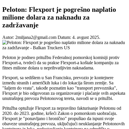
Peloton: Flexport je pogrešno naplatio
milione dolara za naknadu za
zadržavanje
Autor: 2miljana2@gmail.com
Datum: 4. avgust 2025.
Peloton je podneo pritužbu Federalnoj pomorskoj komisiji protiv
Flexport-a, tvrdeći da su prakse Flexport-a koštale kompaniju za
fitnes milione dolara u neprihvatljivim naknadama.
Flexport, sa sedištem u San Francisku, prevozio je kontejnere
između stranih i američkih luka i do lokacija širom zemlje. Sa
"šaljem do vrata", takođe poznatim kao "transport prevoznika",
Flexport je bio odgovoran za organizovanje i plaćanje svih aspekata
unutrašnjeg prevoza Pelotonovog tereta, navodi se u pritužbi.
Pritužba optužuje Flexport za nepravilno fakturisanje Pelotonu od
2020. do 2023. godine, kršeći Zakon o pomorskom saobraćaju.
Flexport je "ponavljano i hronično" propuštao da ispuni svoje
obaveze unutrašnjeg prevoza, uključujući neuklanjanje Pelotonovih
kontejnera iz luka, nedostavljanje kontejnera na odredišta u